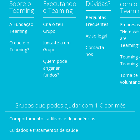
Sobre o
Executando
Dúvidas?
com o
Teaming
o Teaming
Teami
Perguntas
A Fundação
Cria o teu
Frequentes
Empresas
Teaming
Grupo
"Here we
Aviso legal
are
O que é o
Junta-te a um
Teaming"
Contacta-
Teaming?
Grupo
nos
Teaming 
Quem pode
Teaming
angariar
fundos?
Torna-te
voluntário
Grupos que podes ajudar com 1 € por mês
Comportamentos aditivos e dependências
Cuidados e tratamentos de saúde