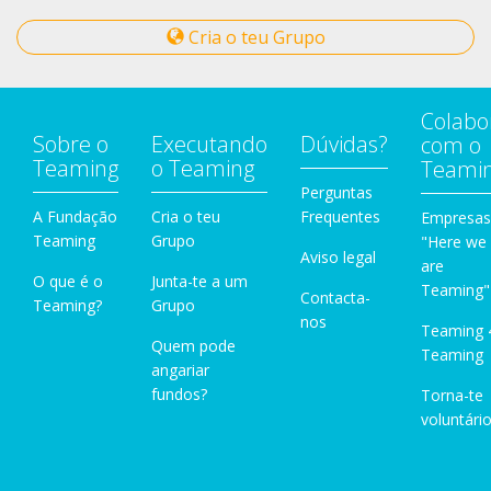
Cria o teu Grupo
Colabo
Sobre o
Executando
Dúvidas?
com o
Teaming
o Teaming
Teami
Perguntas
A Fundação
Cria o teu
Frequentes
Empresas
Teaming
Grupo
"Here we
Aviso legal
are
O que é o
Junta-te a um
Teaming"
Contacta-
Teaming?
Grupo
nos
Teaming 
Quem pode
Teaming
angariar
fundos?
Torna-te
voluntário