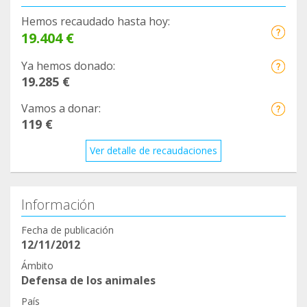
suscripción, necesitamos vuestra ayuda para
Hemos recaudado hasta hoy:
seguir adelante
19.404 €
Gracias a todos
Ya hemos donado:
19.285 €
Vamos a donar:
119 €
Ver detalle de recaudaciones
Información
Fecha de publicación
12/11/2012
Ámbito
Defensa de los animales
País