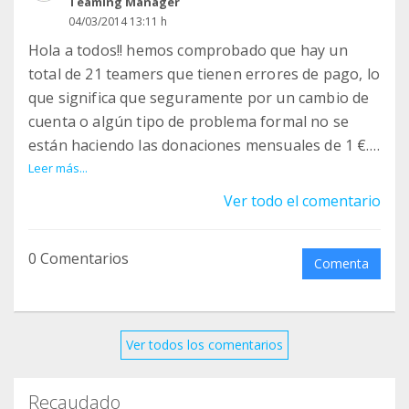
Teaming Manager
cuenta bancaria. Podéis hacerlo a través del
04/03/2014 13:11 h
siguiente enlace:
Hola a todos!! hemos comprobado que hay un
total de 21 teamers que tienen errores de pago, lo
https://www.teaming.netuser/edit/bankingAccoun
que significa que seguramente por un cambio de
t
cuenta o algún tipo de problema formal no se
están haciendo las donaciones mensuales de 1 €.
La subscripción anual tan sólo se aplica a aquellos
Os agradeceremos mucho que comprobéis que
Leer más...
Teamers que colaboran con tarjeta de crédito, en
vuestra aportación se está realizando
Ver todo el comentario
cambio, aquellos que colaboran mediante cuenta
correctamente. Muchas gracias!!!
bancaria estarán en el Grupo hasta que indiquen
su voluntad de no seguir o gestionen la baja. Por
0 Comentarios
Comenta
este motivo, los Teamers que quieran evitar que
su subscripción vuelva a caducar, pueden cambiar
su forma de pago y seguir su colaboración
mediante domiciliación bancaria.
Ver todos los comentarios
Os agradeceremos mucho que renovéis vuestra
Recaudado