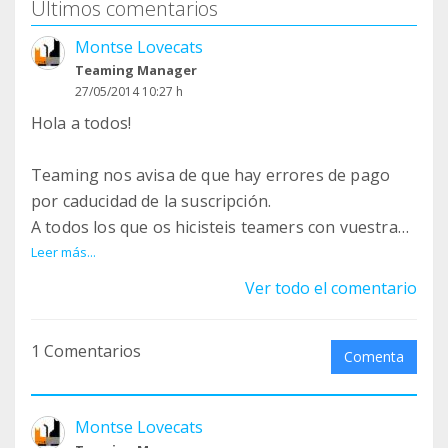
Últimos comentarios
Montse Lovecats
Teaming Manager
27/05/2014 10:27 h
Hola a todos!
Teaming nos avisa de que hay errores de pago
por caducidad de la suscripción.
A todos los que os hicisteis teamers con vuestra
tarjeta bancaria en la forma de pago, tenéis que
Leer más...
renovar la suscripción a los doce meses, pues
Ver todo el comentario
pasados esos doce meses la suscripción caduca.
Los pasos son los mismos que ya hicisteis una vez.
1 Comentarios
Comenta
Tenéis que volver a introducir vuestros datos de
pago, ya sea una nueva suscripción mediante
Montse Lovecats
tarjeta de crédito o con domiciliación en una