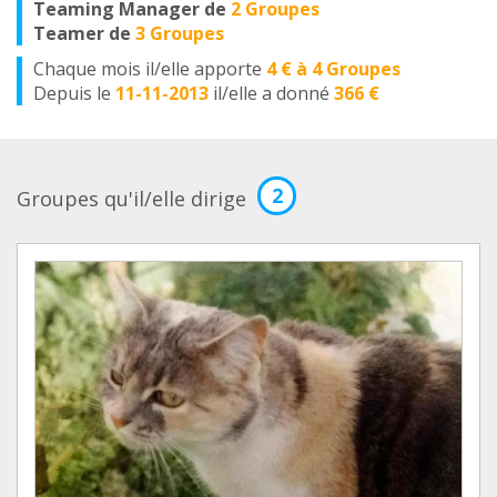
Teaming Manager de
2 Groupes
Teamer de
3 Groupes
Chaque mois il/elle apporte
4 € à 4 Groupes
Depuis le
11-11-2013
il/elle a donné
366 €
2
Groupes qu'il/elle dirige