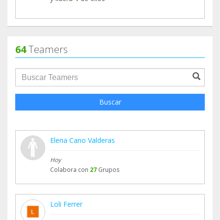
64
Teamers
groupProfile.searchForm.search.text???
Buscar
Elena Cano Valderas
Hoy
Colabora con
27
Grupos
Loli Ferrer