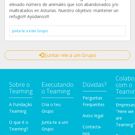
elevado número de animales que son abandonados y/o
maltratados en Asturias. Nuestro objetivo: mantener un
refugio!!! Ayúdanos!!!
Junta-te a este Grupo
Juntar-me a um Grupo
Colabo
Sobre o
Executando
Dúvidas?
com o
Teaming
o Teaming
Teami
Perguntas
A Fundação
Cria o teu
Frequentes
Empresas
Teaming
Grupo
"Here we
Aviso legal
are
O que é o
Junta-te a um
Teaming"
Contacta-
Teaming?
Grupo
nos