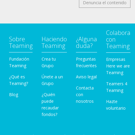
Denuncia el contenido
Colabora
Sobre
Haciendo
¿Alguna
con
Teaming
Teaming
duda?
Teaming
Fundación
Crea tu
Preguntas
Empresas
Teaming
Grupo
frecuentes
Here we are
Teaming
¿Qué es
Únete a un
Aviso legal
Teaming?
Grupo
Teamers 4
Contacta
Teaming
Blog
¿Quién
con
puede
nosotros
Hazte
recaudar
voluntario
fondos?