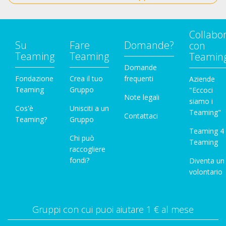
Collabo
Su
Fare
Domande?
con
Teaming
Teaming
Teamin
Domande
Fondazione
Crea il tuo
frequenti
Aziende
Teaming
Gruppo
"Eccoci
Note legali
siamo i
Cos'è
Unisciti a un
Teaming"
Contattaci
Teaming?
Gruppo
Teaming 4
Chi può
Teaming
raccogliere
fondi?
Diventa un
volontario
Gruppi con cui puoi aiutare 1 € al mese