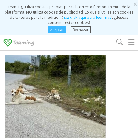
×
Teaming utiliza cookies propias para el correcto funcionamiento de la
plataforma. NO utiliza cookies de publicidad. Lo que sí utiliza son cookies
de terceros para la medición (
haz click aquí para leer más
), ¿deseas
consentir estas cookies?
Aceptar
Rechazar
☰