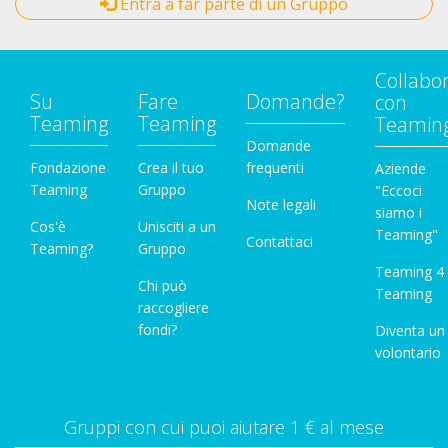
Entra a far parte di un Gruppo
Collabo
Su
Fare
Domande?
con
Teaming
Teaming
Teamin
Domande
Fondazione
Crea il tuo
frequenti
Aziende
Teaming
Gruppo
"Eccoci
Note legali
siamo i
Cos'è
Unisciti a un
Teaming"
Contattaci
Teaming?
Gruppo
Teaming 4
Chi può
Teaming
raccogliere
fondi?
Diventa un
volontario
Gruppi con cui puoi aiutare 1 € al mese