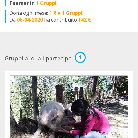
Teamer in
1 Gruppi
Dona ogni mese:
1 € a 1 Gruppi
Da
06-04-2020
ha contribuito
142 €
1
Gruppi ai quali partecipo