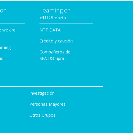
con
Teaming en
empresas
e we are
NTT DATA
Crédito y caución
aming
Compañeros de
io
SEAT&Cupra
Investigación
Personas Mayores
Otros Grupos