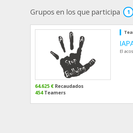
Grupos en los que participa
1
Tea
IAP
El aco
64.625 €
Recaudados
454
Teamers