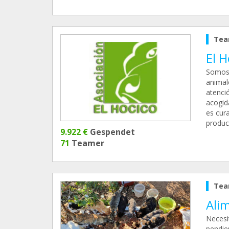
Tea
El H
Somos 
animal
atenci
acogid
es cura
produc
9.922 €
Gespendet
71
Teamer
Tea
Alim
Necesi
pendie