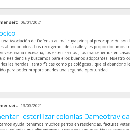
mer seit:
06/01/2021
ocico
una Asociación de Defensa animal cuya principal preocupación son 
es abandonados . Los recogemos de la calle y les proporcionamos to
ón veterinaria necesaria, los esterilizamos , los mantenemos en casa
a o Residencia y buscamos para ellos buenos adoptantes. Nuestro ob
rles las heridas , tanto físicas como psicológicas , que el abandono l
ido para poder proporcionarles una segunda oportunidad
mer seit:
13/05/2021
entar- esterilizar colonias Dameotravida
tamos ayuda, tenemos muchos perros en residencias, facturas veteri
ntes, colonias que alimentamos y cada vez son mas. Necesitamos a