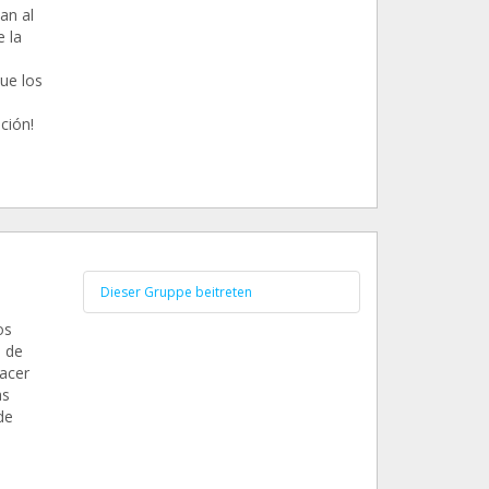
an al
 la
ue los
ción!
Dieser Gruppe beitreten
os
s de
acer
as
de