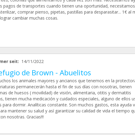
os pagos de transportes cuando tienen una oportunidad, necesitamo
terilizar, comprar pienso, pipetas, pastillas para desparasitar... 1€ al
lograr cambiar muchas cosas.
mer seit:
14/11/2022
efugio de Brown - Abuelitos
chos los animales mayores y ancianos que tenemos en la protector
criaturas permanecerán hasta el fin de sus días con nosotras, tienen
as de huesos ( movilidad) de visión, alimentaria, otitis y dermatitis
as, tienen mucha medicación y cuidados especiales, alguno de ellos u
s para dormir. Analíticas constante. Son muchos gastos, esta ayuda 
para mantener su salud y así garantizar su calidad de vida el tiempo q
on nosotras. Gracias!!!