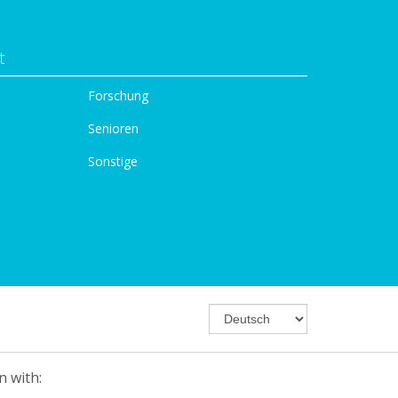
t
Forschung
Senioren
Sonstige
n with: