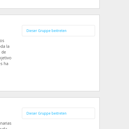
Dieser Gruppe beitreten
los
da la
s de
jetivo
es ha
Dieser Gruppe beitreten
narias
yuda