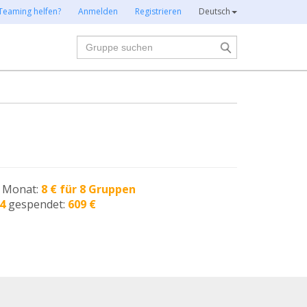
Teaming helfen?
Anmelden
Registrieren
Deutsch
Suche
n Monat:
8 € für 8 Gruppen
4
gespendet:
609 €