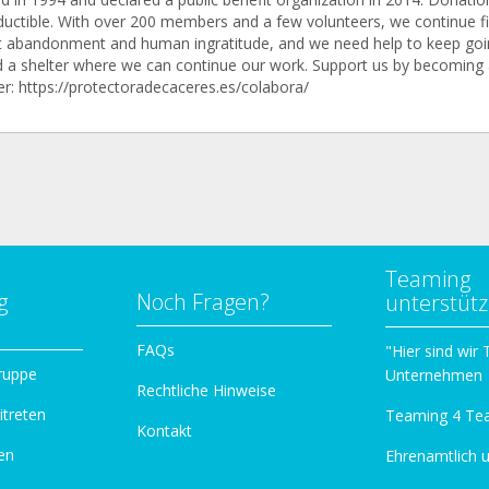
ductible. With over 200 members and a few volunteers, we continue fi
t abandonment and human ingratitude, and we need help to keep goi
ld a shelter where we can continue our work. Support us by becoming 
: https://protectoradecaceres.es/colabora/
Teaming
g
Noch Fragen?
unterstüt
n
FAQs
"Hier sind wir
ruppe
Unternehmen
Rechtliche Hinweise
itreten
Teaming 4 Te
Kontakt
en
Ehrenamtlich 