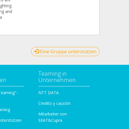
ghting
ng and
a
Eine Gruppe unterstützen
Teaming in
zen
Unternehmen
 Teaming"-
NTT DATA
Credito y caución
aming
Mitarbeiter von
unterstützen
SEAT&Cupra