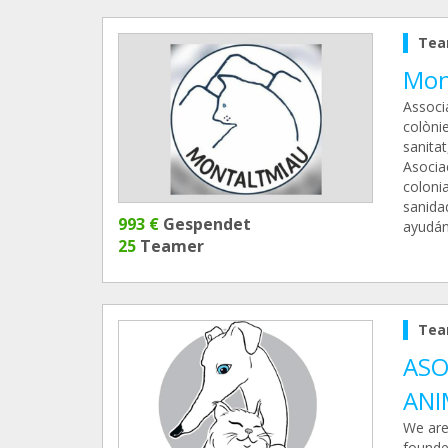
Tea
Mon
Associ
colònie
sanitat
Asocia
colonia
sanida
993 €
Gespendet
ayudán
25
Teamer
Tea
ASO
ANI
We are
founde