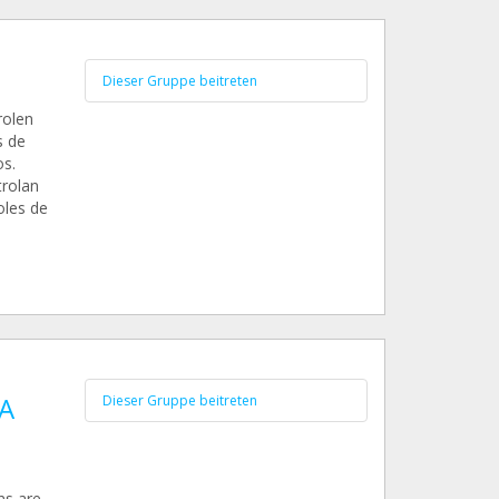
Dieser Gruppe beitreten
rolen
s de
os.
trolan
oles de
A
Dieser Gruppe beitreten
ns are