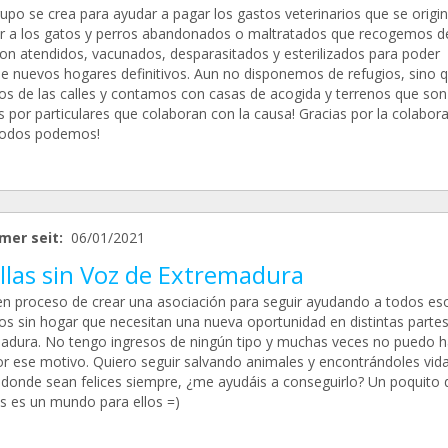
upo se crea para ayudar a pagar los gastos veterinarios que se origin
r a los gatos y perros abandonados o maltratados que recogemos de
 son atendidos, vacunados, desparasitados y esterilizados para poder
le nuevos hogares definitivos. Aun no disponemos de refugios, sino q
s de las calles y contamos con casas de acogida y terrenos que son
 por particulares que colaboran con la causa! Gracias por la colabora
todos podemos!
mer seit:
06/01/2021
llas sin Voz de Extremadura
en proceso de crear una asociación para seguir ayudando a todos es
tos sin hogar que necesitan una nueva oportunidad en distintas parte
adura. No tengo ingresos de ningún tipo y muchas veces no puedo h
r ese motivo. Quiero seguir salvando animales y encontrándoles vid
 donde sean felices siempre, ¿me ayudáis a conseguirlo? Un poquito 
 es un mundo para ellos =)