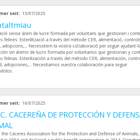
mer seit:
15/07/2025
taltmiau
ació sense ànim de lucre formada per voluntaris que gestionen i cont
s felines: Esterilització a través del mètode CER, alimentació, control
, adopcions,... Necessitem la vostra col.laboració per seguir ajudant-l
ción sin ánimo de lucro formada por voluntarios que gestionan y con
s felinas: Esterilización a través del método CER, alimentación, contr
d, adopciones,... Necesitamos vuestra colaboración para seguir
dolos.
mer seit:
16/07/2025
C. CACEREÑA DE PROTECCIÓN Y DEFENS
MAL
 the Cáceres Association for the Protection and Defense of Animals,
d in 1994 and declared a public benefit organization in 2014. Donatio