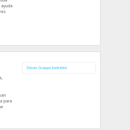
s ayuda
 mes
Dieser Gruppe beitreten
a,
san
va para
ue