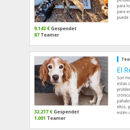
para l
para es
puede 
9.143 €
Gespendet
87
Teamer
Tea
El R
Son mu
estas 
problem
crónic
pañale
ellos, 
32.217 €
Gespendet
estén c
1.001
Teamer