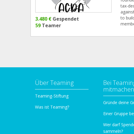
tax-de
agains
to bui
3.480 €
Gespendet
member
59
Teamer
Über Teaming
Bei Teamin
mitmache
Teaming-Stiftung
Gründe deine G
Was ist Teaming?
Einer Gruppe be
Wer darf Spend
sammeln?