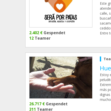
Este gr
atende
calle,
buscar
sacamo
cedidos
2.402 €
Gespendet
Entre 
12
Teamer
Tea
Hue
Estoy 
peludi
Extrem
más po
dignas
muchos
26.717 €
Gespendet
311
Teamer