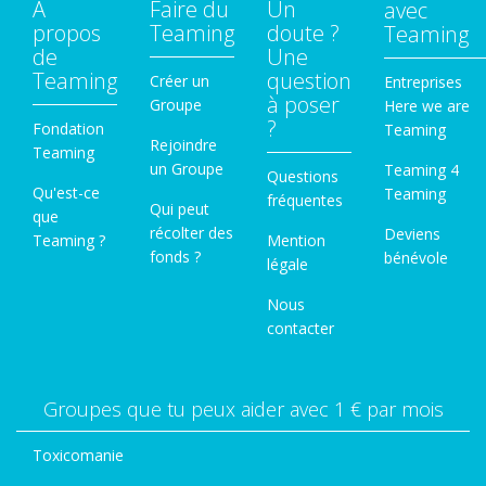
A
Faire du
Un
avec
propos
Teaming
doute ?
Teaming
de
Une
Teaming
question
Créer un
Entreprises
à poser
Groupe
Here we are
?
Fondation
Teaming
Rejoindre
Teaming
un Groupe
Teaming 4
Questions
Qu'est-ce
Teaming
fréquentes
Qui peut
que
récolter des
Deviens
Teaming ?
Mention
fonds ?
bénévole
légale
Nous
contacter
Groupes que tu peux aider avec 1 € par mois
Toxicomanie