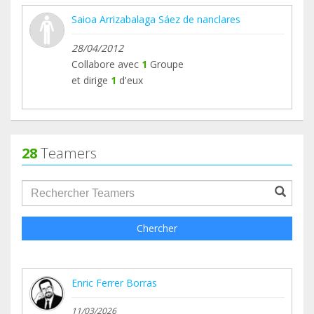
Saioa Arrizabalaga Sáez de nanclares
28/04/2012
Collabore avec
1
Groupe
et dirige
1
d'eux
28
Teamers
groupProfile.searchForm.search.text???
Chercher
Enric Ferrer Borras
11/03/2026