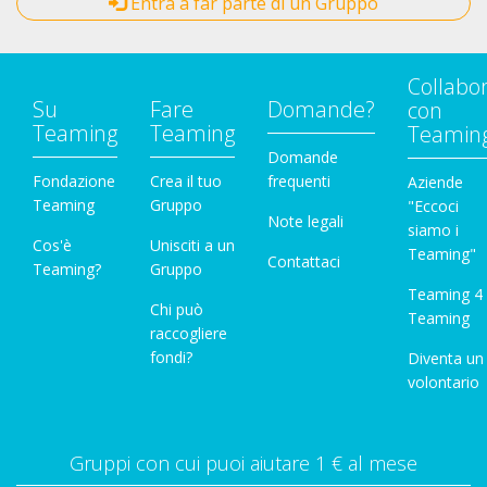
Entra a far parte di un Gruppo
Collabo
Su
Fare
Domande?
con
Teaming
Teaming
Teamin
Domande
Fondazione
Crea il tuo
frequenti
Aziende
Teaming
Gruppo
"Eccoci
Note legali
siamo i
Cos'è
Unisciti a un
Teaming"
Contattaci
Teaming?
Gruppo
Teaming 4
Chi può
Teaming
raccogliere
fondi?
Diventa un
volontario
Gruppi con cui puoi aiutare 1 € al mese