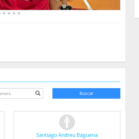
ile.searchForm.search.text???
Buscar
Santiago Andreu Báguena