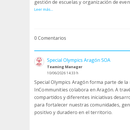
gestión de escuelas y organización de even
Leer más...
35 años después Special Olympics Aragón se
autonómico del deporte para personas con 
públicas y entidades privadas que creen en
0 Comentarios
se desarrolla gracias al esfuerzo de ciento
han comprometido y se comprometen con un
haciendo así posible las 22 escuelas deport
Special Olympics Aragón SOA
campeonatos de alta participación a nivel 
Teaming Manager
10/06/2026 14:33 h
Han sido 35 años Cambiando Mirandas hacie
Special Olympics Aragón forma parte de la
atender, apoyar y dar su espacio. Alcanzar
InCommunities colabora en Aragón. A travé
todos nosotros.
compartidos y diferentes iniciativas desar
para fortalecer nuestras comunidades, gen
SOA pertenece a la junta de Plena Inclusió
positivo y duradero en el territorio.
colectivo en la sociedad en todos los ámbit