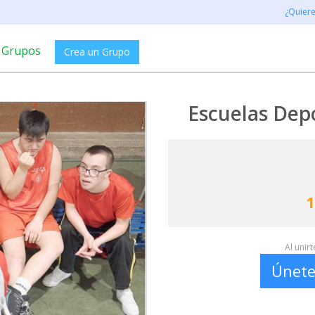
¿Quier
Grupos
Crea un Grupo
Escuelas Depo
1
Al unir
Únete