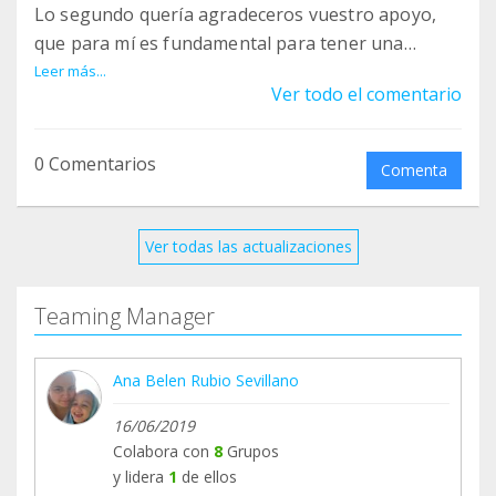
Lo segundo quería agradeceros vuestro apoyo,
que para mí es fundamental para tener una
calidad de vida mejor.
Leer más...
Ver todo el comentario
El 2025, fue un año intenso de muchas citas
médicas, pruebas, terapias y tratamientos, todo
para que cada día vaya mejor.
0 Comentarios
Comenta
Sigo con mis citas médicas de neurología,
nefrología, oftalmología, traumatología,
rehabilitación, odontólogia, psicología. Además
Ver todas las actualizaciones
me tuvieron que mandar al gastroenterólogo y al
endocrino, así que más especialistas que tener
Teaming Manager
que visitar‍♀️ por problemas con la tripa y el
tiroides me ha salido alto.
Ana Belen Rubio Sevillano
Continuó con mis sesiones de terapias cada
semana de fisioterapia, hidroterapia, logopedia,
16/06/2019
terapia ocupacional, psicopedagogía,
Colabora con
8
Grupos
neuropsicología y EQUINOTERAPIA .
y lidera
1
de ellos