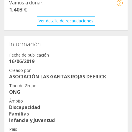
#leucomalia #ayuda #terapias #equinoterapia
Vamos a donar:
#logopedia #fisioterapia #terapiaocupacional
1.403 €
#hidroterapia #psicopedagogia #gracias
Ver detalle de recaudaciones
#gracias #ygracias
—————————————————
Mis papas Karel Ruiz y Ana Belen Rubio os dan las
Información
GRACIAS DE ❤️❤️❤️❤️
Fecha de publicación
16/06/2019
WhatsApp:
Karel: 658210677
Creado por
ASOCIACIÓN LAS GAFITAS ROJAS DE ERICK
Ana: 649203787
Tipo de Grupo
ONG
https://www.instagram.com/p/CGDRyDVFKDg/?
igshid=oraldq31feaj
Ámbito
Discapacidad
Familias
https://www.facebook.com/lasgafitasrojasdeerick/
Infancia y Juventud
País