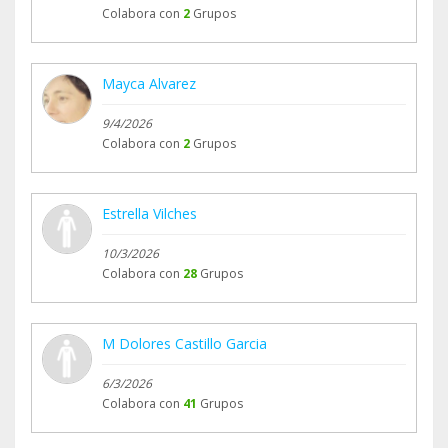
este año el intensivo con el Lokomat que suelo
Colabora con
2
Grupos
hacer todos los años para mejorar mi rigidez, la
marcha, la atención.
Sin vuestro apoyo, como os he dicho no sería
Mayca Alvarez
posible.
9/4/2026
Muchas gracias por vuestra ayuda. Con cualquier
Colabora con
2
Grupos
cosa me podéis escribir y os cuento .
Espero que os vaya a tod@s bien.
Saludos
Estrella Vilches
10/3/2026
Colabora con
28
Grupos
M Dolores Castillo Garcia
6/3/2026
Colabora con
41
Grupos