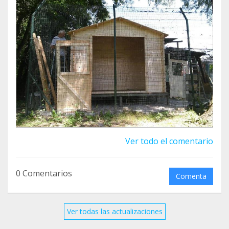
Ora cambiamo progetto: vorremmo installare un
boiler per avere acqua calda, e ci sarà bisogno di
nuove gabbie trappola per sterilizzare le colonie
feline. Per voi non cambia nulla rispetto alla
donazione, noi destineremo le entrate verso
questi progetti. Grazie mille per il vostro supporto
!! Miaoooo
Ver todo el comentario
0 Comentarios
Comenta
Ver todas las actualizaciones