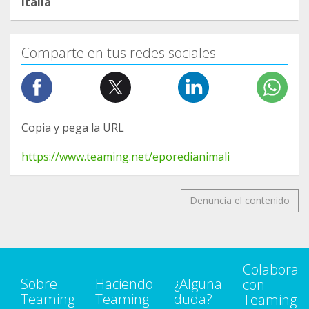
Italia
Comparte en tus redes sociales
Copia y pega la URL
https://www.teaming.net/eporedianimali
Denuncia el contenido
Colabora
Sobre
Haciendo
¿Alguna
con
Teaming
Teaming
duda?
Teaming