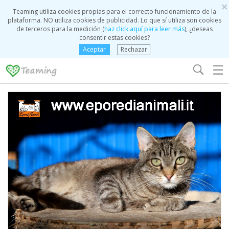
×
Teaming utiliza cookies propias para el correcto funcionamiento de la
plataforma. NO utiliza cookies de publicidad. Lo que sí utiliza son cookies
de terceros para la medición (
haz click aquí para leer más
), ¿deseas
consentir estas cookies?
Aceptar
Rechazar
☰