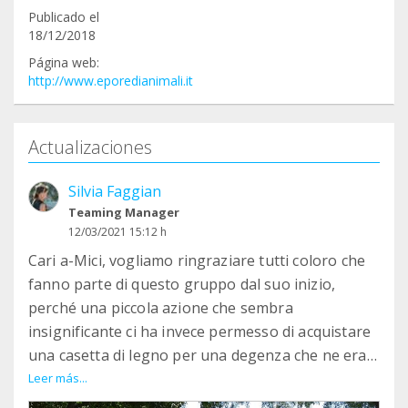
Publicado el
18/12/2018
Página web:
http://www.eporedianimali.it
Actualizaciones
Silvia Faggian
Teaming Manager
12/03/2021 15:12 h
Cari a-Mici, vogliamo ringraziare tutti coloro che
fanno parte di questo gruppo dal suo inizio,
perché una piccola azione che sembra
insignificante ci ha invece permesso di acquistare
una casetta di legno per una degenza che ne era
sprovvista, così in inverno i gatti di quell'area
Leer más...
hanno potuto dormire al caldo !