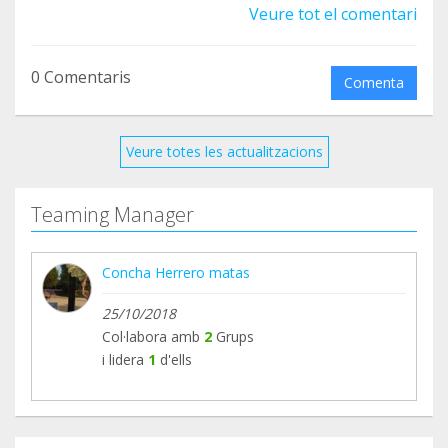
Veure tot el comentari
de pago. No podía esperar más, cuando llegue ya
lo repondre de donde lo he sacado.
Gracias a todos
0 Comentaris
Comenta
Veure totes les actualitzacions
Teaming Manager
Concha Herrero matas
25/10/2018
Col·labora amb
2
Grups
i lidera
1
d'ells