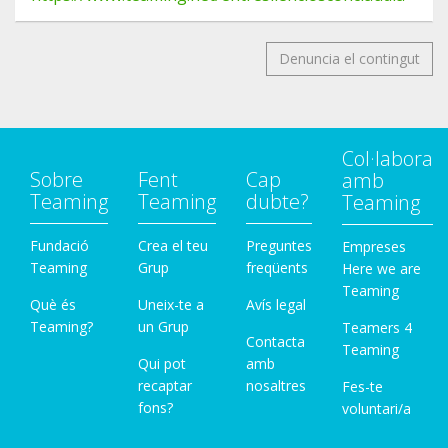
Denuncia el contingut
Col·labora
Sobre
Fent
Cap
amb
Teaming
Teaming
dubte?
Teaming
Fundació
Crea el teu
Preguntes
Empreses
Teaming
Grup
freqüents
Here we are
Teaming
Què és
Uneix-te a
Avís legal
Teaming?
un Grup
Teamers 4
Contacta
Teaming
Qui pot
amb
recaptar
nosaltres
Fes-te
fons?
voluntari/a