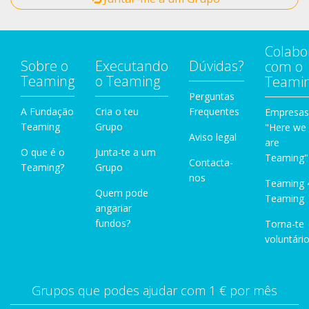
Colabo
Sobre o
Executando
Dúvidas?
com o
Teaming
o Teaming
Teami
Perguntas
A Fundação
Cria o teu
Frequentes
Empresas
Teaming
Grupo
"Here we
Aviso legal
are
O que é o
Junta-te a um
Teaming"
Contacta-
Teaming?
Grupo
nos
Teaming 
Quem pode
Teaming
angariar
fundos?
Torna-te
voluntário
Grupos que podes ajudar com 1 € por mês