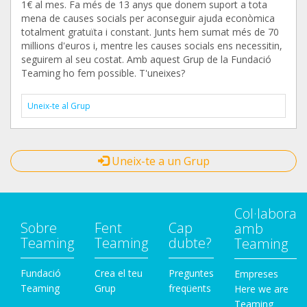
1€ al mes. Fa més de 13 anys que donem suport a tota
mena de causes socials per aconseguir ajuda econòmica
totalment gratuïta i constant. Junts hem sumat més de 70
millions d'euros i, mentre les causes socials ens necessitin,
seguirem al seu costat. Amb aquest Grup de la Fundació
Teaming ho fem possible. T'uneixes?
Uneix-te al Grup
Uneix-te a un Grup
Col·labora
Sobre
Fent
Cap
amb
Teaming
Teaming
dubte?
Teaming
Fundació
Crea el teu
Preguntes
Empreses
Teaming
Grup
freqüents
Here we are
Teaming