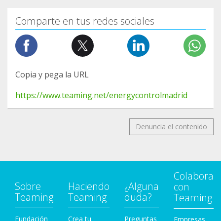
Comparte en tus redes sociales
Copia y pega la URL
https://www.teaming.net/energycontrolmadrid
Denuncia el contenido
Colabora
Sobre
Haciendo
¿Alguna
con
Teaming
Teaming
duda?
Teaming
Fundación
Crea tu
Preguntas
Empresas