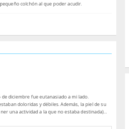
 pequeño colchón al que poder acudir.
16 de diciembre fue eutanasiado a mi lado.
staban doloridas y débiles. Además, la piel de su
er una actividad a la que no estaba destinada)
do una nueva cirugía, pero Dani ya ha pasado por