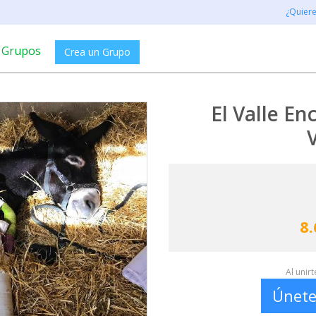
¿Quier
Grupos
Crea un Grupo
El Valle E
8.
Al unir
Únete