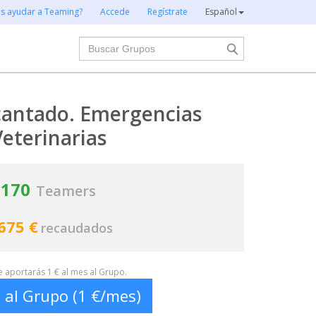
es ayudar a Teaming?
Accede
Regístrate
Español
Buscar
ncantado. Emergencias
Veterinarias
170
Teamers
675 €
recaudados
te aportarás 1 € al mes al Grupo.
 al Grupo (1 €/mes)