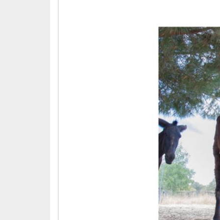
tres amputaciones. El postoperatorio de la 
soportado de nuevo. Desde el amor más pro
vida. La prótesis nueva llegó, pero una pa
dolores.
Gracias a todas las personas que han hecho
una de esas cosas que pasan raramente en 
Dani fue el primer burro amputado de Euro
patas amputadas en algún lugar de EEUU). 
popular de pequeño que gracias a él pudim
muchas personas nos siguieron, cambiaron 
asombro de escépticos y veterinarios, Dani 
destetado cuando ya tenía más de un año (d
jugado conmigo, con Rudy con Grisom , Rub
aquí.
Estoy inmensa e intensamente triste. Solo 
insignificante como cualquier otra persona 
mi cerebro funcione peor, estaré más lent