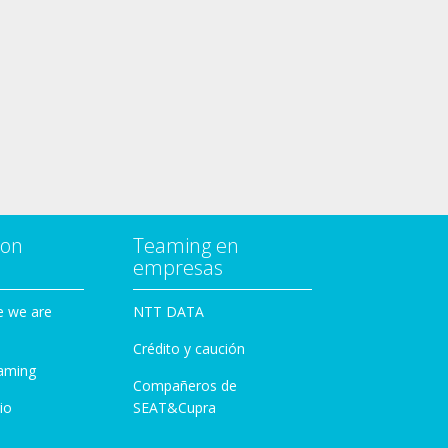
con
Teaming en
empresas
e we are
NTT DATA
Crédito y caución
aming
Compañeros de
io
SEAT&Cupra