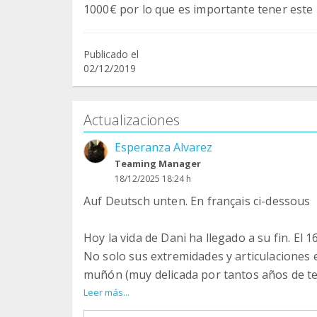
1000€ por lo que es importante tener este
Publicado el
02/12/2019
Actualizaciones
Esperanza Alvarez
Teaming Manager
18/12/2025 18:24 h
Auf Deutsch unten. En français ci-dessous
Hoy la vida de Dani ha llegado a su fin. El 
No solo sus extremidades y articulaciones e
muñón (muy delicada por tantos años de ten
estaba infectada.
Leer más...
La solución para esta infección hubiera si