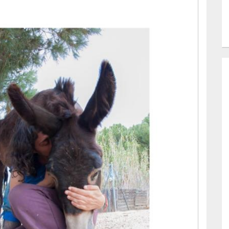
última fue particularmente difícil y no lo hubiera
fundo he tomado la decisión de poner fin a su
rche ya que no se podía alargar más debido a sus
 que Dani llegara hasta aquí. Ha sido una hazaña,
la vida.
pa (cuando era pequeño había una burrita con las
Seguramente sea el que más ha vivido. Fue tan
os rescatar muchos más animales. Gracias a él
su conciencia y se hicieron veganas. Para
ha vivido 12 felices años, junto a su madre, siendo
ebido a una hospitalización por una herida) . Ha
ia y con todas las burras que han pasado por
soy una persona triste más, tan importante o tan
triste. Lo relevante de mi tristeza es que hace que
a y cometeré más errores durante bastante tiempo,