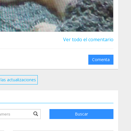
Ver todo el comentario
Comenta
las actualizaciones
ile.searchForm.search.text???
Buscar