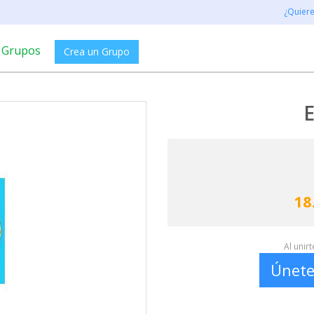
¿Quier
Grupos
Crea un Grupo
E
18
Al unir
Únete