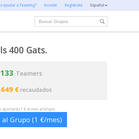
es ayudar a Teaming?
Accede
Regístrate
Español
Buscar
ls 400 Gats.
133
Teamers
.649 €
recaudados
te aportarás 1 € al mes al Grupo.
 al Grupo (1 €/mes)