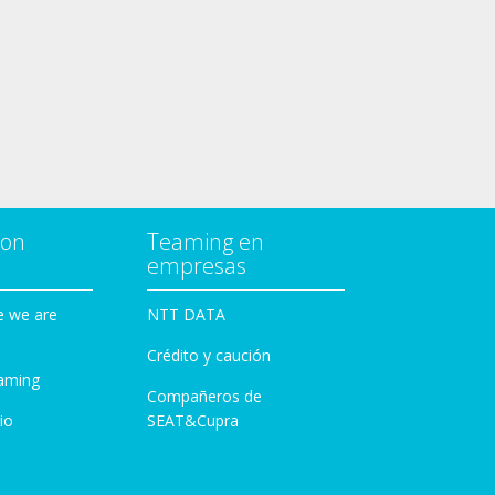
con
Teaming en
empresas
e we are
NTT DATA
Crédito y caución
aming
Compañeros de
io
SEAT&Cupra