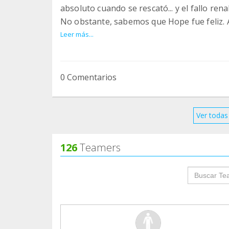
absoluto cuando se rescató... y el fallo renal
No obstante, sabemos que Hope fue feliz. A 
urgencias, ingresos, transfusion de sangre 
Leer más...
cariño y el respeto que nunca tuvo, y él su
llegando ♥️ Hoy, gracias al grupo de las ma
conseguido pagar la deuda generada para d
0 Comentarios
♥️Gracias a todos por la implicación y por e
personas con el corazón ♥️
Ver todas 
126
Teamers
groupProf