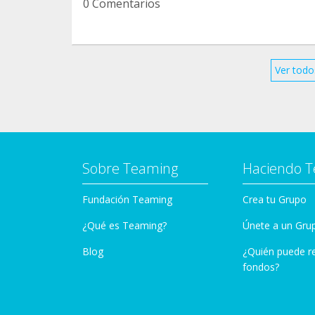
0 Comentarios
nosotros. Y si nadie aparece y estás pens
excepcional, también puedes escribirnos pa
Ayúdanos compartiendo para encontrar a su
Ver todo
merece. ✨
Bizum : 601002056
Concepto: donación
Sobre Teaming
Haciendo 
Fundación Teaming
Crea tu Grupo
¿Qué es Teaming?
Únete a un Gru
Blog
¿Quién puede r
fondos?