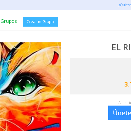
¿Quier
Grupos
Crea un Grupo
EL 
3.
Al unir
Únete