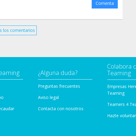
Comenta
ando en darle una oportunidad a un compañero
ra interesarte por su futura adopción.
 familia o, en su defecto, el hogar que Ramsés
s los comentarios
Colabora 
Teaming
¿Alguna duda?
Teaming
Preguntas frecuentes
Empresas Her
Teaming
po
Aviso legal
Teamers 4 Te
ecaudar
Contacta con nosotros
Hazte voluntar