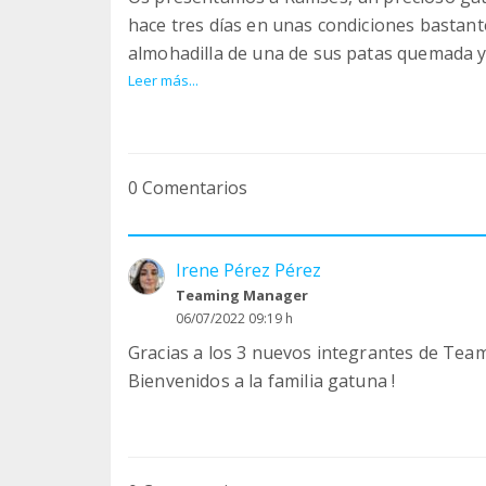
hace tres días en unas condiciones bastant
almohadilla de una de sus patas quemada y 
recibiendo los cuidados veterinarios que ne
Leer más...
A pesar de todo, Ramsés nos ha conquista
increíblemente cariñoso, sociable y mimos
0 Comentarios
disfruta de cada caricia. Su comportamient
y que, probablemente, ha tenido un hogar.
Irene Pérez Pérez
Además, está esterilizado, por lo que pens
Teaming Manager
esté echando de menos. Por ello, nuestra pr
06/07/2022 09:19 h
responsables.
Gracias a los 3 nuevos integrantes de Team
Bienvenidos a la familia gatuna !
No obstante, si nadie lo reclama, nos gust
pueda recibir todo el amor y los cuidados 
Si reconoces a Ramsés o crees saber quién 