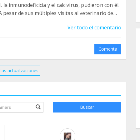
, la inmunodeficicia y el calcivirus, pudieron con él.
pesar de sus múltiples visitas al veterinario de
extraccion de piezas dentales... conoció el amor, el
Ver todo el comentario
po transmitirle a su acogida, que todo eso le estaba
ravillosas madrinas que tiene Hope, se ha
arle calidad de vida.
Comenta
l amor hacia los animales, ojala existieran más
las actualizaciones
ile.searchForm.search.text???
Buscar