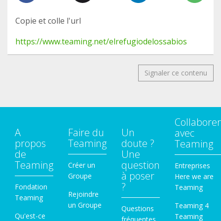
Copie et colle l'url
https://www.teaming.net/elrefugiodelossabios
Signaler ce contenu
Collaborer
A
Faire du
Un
avec
propos
Teaming
doute ?
Teaming
de
Une
Teaming
question
Créer un
Entreprises
à poser
Groupe
Here we are
?
Fondation
Teaming
Rejoindre
Teaming
un Groupe
Teaming 4
Questions
Qu'est-ce
Teaming
fréquentes