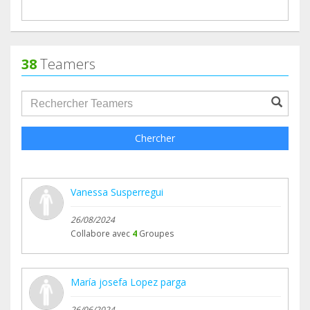
38
Teamers
groupProfile.searchForm.search.text???
Chercher
Vanessa Susperregui
26/08/2024
Collabore avec
4
Groupes
María josefa Lopez parga
26/06/2024