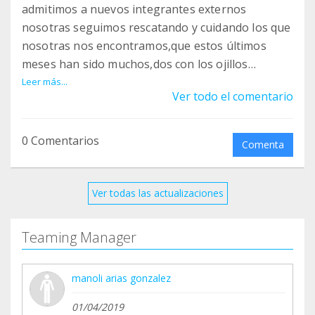
admitimos a nuevos integrantes externos
nosotras seguimos rescatando y cuidando los que
nosotras nos encontramos,que estos últimos
meses han sido muchos,dos con los ojillos
fatal(que no pudieron salvarse),cuatro bebés que
Leer más...
Ver todo el comentario
están saliendo adelante(aunque ahora tienen
hongos) más todos los que viven en el refugio.No
paramos y vuestra ayuda es imprescindible para
0 Comentarios
Comenta
seguir adelante.GRACIAS
Ver todas las actualizaciones
Teaming Manager
manoli arias gonzalez
01/04/2019