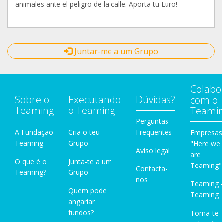
animales ante el peligro de la calle. Aporta tu Euro!
Juntar-me a um Grupo
Colabo
Sobre o
Executando
Dúvidas?
com o
Teaming
o Teaming
Teami
Perguntas
A Fundação
Cria o teu
Frequentes
Empresas
Teaming
Grupo
"Here we
Aviso legal
are
O que é o
Junta-te a um
Teaming"
Contacta-
Teaming?
Grupo
nos
Teaming 
Quem pode
Teaming
angariar
fundos?
Torna-te