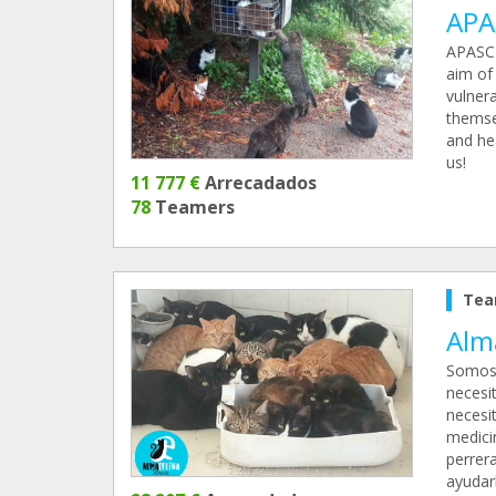
APA
APASC 
aim of 
vulnera
themsel
and hea
us!
11 777 €
Arrecadados
78
Teamers
Tea
Alm
Somos 
necesi
necesi
medicin
perrer
ayudar