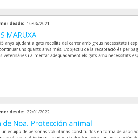
mer desde:
16/06/2021
S MARUXA
5 anys ajudant a gats recollits del carrer amb greus necessitats i es
continuar uns quants anys més. L'objectiu de la recaptació és per pag
es veterinàries i alimentar adequadament els gats amb necessitats esp
mer desde:
22/01/2022
a de Noa. Protección animal
un equipo de personas voluntarias constituidos en forma de asociac
uncional, cuyo objetivo es ayudar a todos los animales en situación d