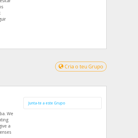
esitar
os
k
uir
Cria o teu Grupo
Junta-te a este Grupo
oba. We
ting
give a
penses