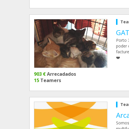
Tea
GAT
Porto 3
poder 
factur
❤️
903 €
Arrecadados
15
Teamers
Tea
Arc
Somos 
multif