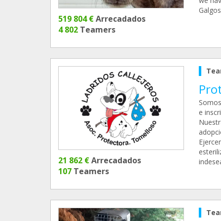
we have
Galgos 
519 804 €
Arrecadados
4 802
Teamers
Tea
Prot
Somos 
e inscr
Nuestr
adopci
Ejerce
esteri
21 862 €
Arrecadados
indese
107
Teamers
Tea