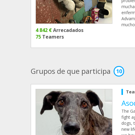
proble
mucha 
enferm
Advam 
mucho
4 842 €
Arrecadados
75
Teamers
Grupos de que participa
10
Tea
Asoc
The Ga
fight 
dogs, 
new lif