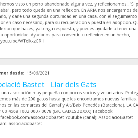
hemos visto un perro abandonado alguna vez, y reflexionamos..."Si p
daba", pero todo queda en una reflexion. En ARIA nos encargamos de
arlo, y darle una segunda oprtunidad en una casa, con el seguimiento
or en caso necesario, para su recuperacion y puesta en adopcion. Q
flexion que haces, ya tenga respuesta, y puedes ayudarle a tener una
a oportunidad. Ayudanos para convertir tu reflexion en un hecho,
//youtu.be/WTelkxzCR_I
mer desde:
15/06/2021
ciació Bastet - Llar dels Gats
una asociación muy pequeña con pocos socios y voluntarios. Prot
emos más de 200 gatos hasta que les encontramos nuevas familias.
os en las comarcas del Garraf y Alt/Baix Penedès (Barcelona). LA CA
100 4568 1002 0007 0078 (BIC CAIXESBBXXX) Facebook:
//facebook.com/associaciobastet Youtube (canal): AssociacioBastet
ram: associaciobastet