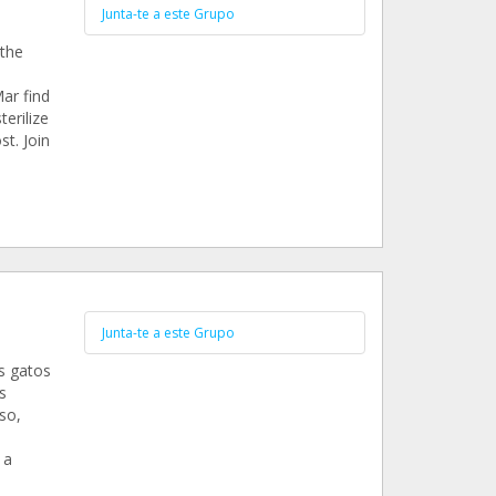
Junta-te a este Grupo
 the
ar find
erilize
st. Join
Junta-te a este Grupo
s gatos
s
so,
 a