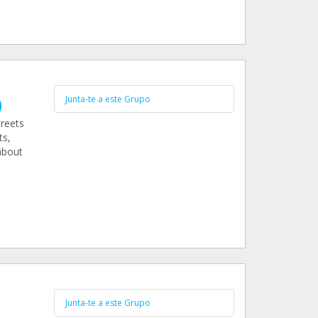
)
Junta-te a este Grupo
treets
ts,
about
Junta-te a este Grupo