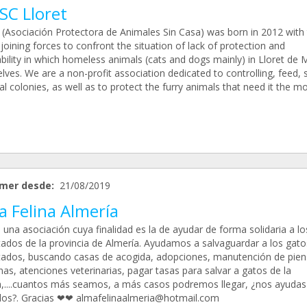
SC Lloret
(Asociación Protectora de Animales Sin Casa) was born in 2012 with
joining forces to confront the situation of lack of protection and
bility in which homeless animals (cats and dogs mainly) in Lloret de M
ves. We are a non-profit association dedicated to controlling, feed, st
l colonies, as well as to protect the furry animals that need it the mo
mer desde:
21/08/2019
a Felina Almería
una asociación cuya finalidad es la de ayudar de forma solidaria a lo
tados de la provincia de Almería. Ayudamos a salvaguardar a los gato
tados, buscando casas de acogida, adopciones, manutención de pien
as, atenciones veterinarias, pagar tasas para salvar a gatos de la
a,....cuantos más seamos, a más casos podremos llegar, ¿nos ayudas
los?. Gracias ❤❤ almafelinaalmeria@hotmail.com