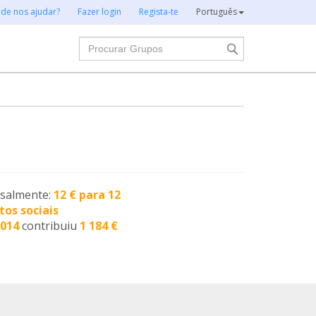
 de nos ajudar?
Fazer login
Regista-te
Português
Procurar
nsalmente:
12 € para 12
tos sociais
2014
contribuiu
1 184 €