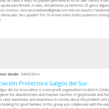
mas de salud o vejez no pueden permanecer en la calle. Vamos a nec
ayuda para llevarlo a cabo, actualmente ya tenemos 20 gatos algun
os cronicos. Asociacionadvam@gmail.com Info en nuestro Faceboo
Montcada. Nos ayudas? Por 1€ al mes entre todos podemos conseg
!
mer desde:
04/03/2014
iación Protectora Galgos del Sur
lgos del Sur Association is a non-profit organization located in Córd
against the abandonment and massive sacrifice of greyhounds and hun
to raise awareness and awareness in society about this problem and 
e looking for good families. In this group you collaborate with the ex