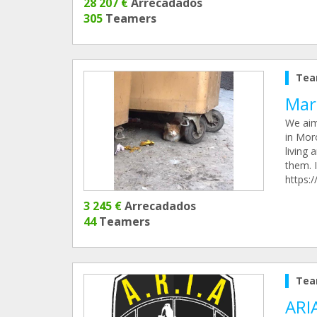
28 207 €
Arrecadados
305
Teamers
Tea
Mar
We aim 
in Mor
living
them. 
https:
3 245 €
Arrecadados
44
Teamers
Tea
ARI