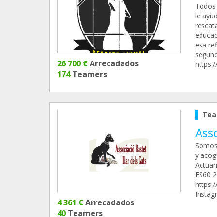
Todos 
le ayu
rescat
educad
esa re
segund
26 700 €
Arrecadados
https:
174
Teamers
Tea
Asso
Somos 
y acog
Actuam
ES60 2
https:
Instag
4 361 €
Arrecadados
40
Teamers