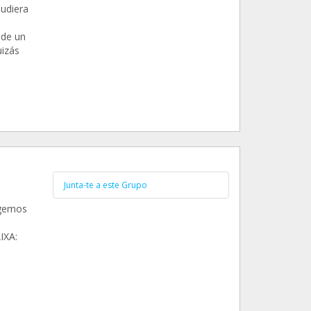
udiera
 de un
uizás
Junta-te a este Grupo
egemos
IXA: