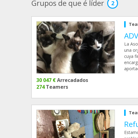
Grupos de que é líder
2
Tea
AD
La Aso
una or
cuya f
encarga
aporta
30 047 €
Arrecadados
274
Teamers
Tea
Ref
Estamo