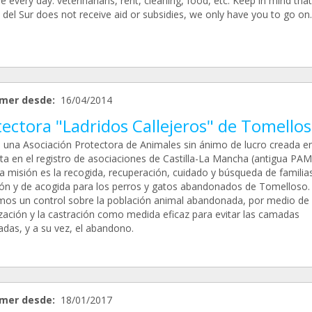
 every day: veterinarians, rent, cleaning, food, etc. Keep in mind that
del Sur does not receive aid or subsidies, we only have you to go on.
mer desde:
16/04/2014
ectora "Ladridos Callejeros" de Tomello
una Asociación Protectora de Animales sin ánimo de lucro creada e
ita en el registro de asociaciones de Castilla-La Mancha (antigua PAM
a misión es la recogida, recuperación, cuidado y búsqueda de familia
ón y de acogida para los perros y gatos abandonados de Tomelloso.
mos un control sobre la población animal abandonada, por medio de 
lización y la castración como medida eficaz para evitar las camadas
adas, y a su vez, el abandono.
mer desde:
18/01/2017