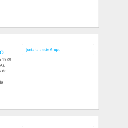
so
Junta-te a este Grupo
n 1989
A).
s de
la