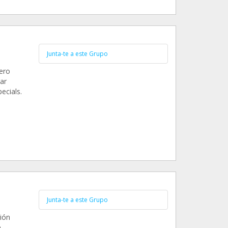
Junta-te a este Grupo
pero
ar
ecials.
Junta-te a este Grupo
ión
e