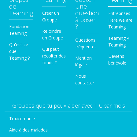
de
Une
Teaming
question
Créer un
Entreprises
à poser
Groupe
Here we are
?
Fondation
Teaming
Rejoindre
Teaming
un Groupe
Teaming 4
Questions
Qu'est-ce
Teaming
fréquentes
Qui peut
que
récolter des
Deviens
Teaming ?
Mention
fonds ?
bénévole
légale
Nous
contacter
Groupes que tu peux aider avec 1 € par mois
Toxicomanie
Aide à des malades