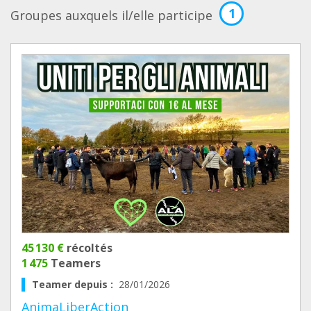
1
Groupes auxquels il/elle participe
45 130 €
récoltés
1 475
Teamers
Teamer depuis :
28/01/2026
AnimaLiberAction