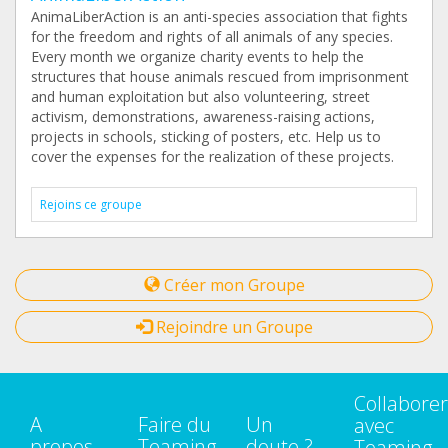
AnimaLiberAction is an anti-species association that fights
for the freedom and rights of all animals of any species.
Every month we organize charity events to help the
structures that house animals rescued from imprisonment
and human exploitation but also volunteering, street
activism, demonstrations, awareness-raising actions,
projects in schools, sticking of posters, etc. Help us to
cover the expenses for the realization of these projects.
Rejoins ce groupe
Créer mon Groupe
Rejoindre un Groupe
Collaborer
A
Faire du
Un
avec
propos
Teaming
doute ?
Teaming