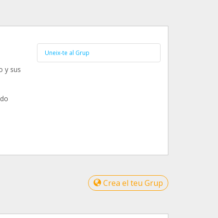
Uneix-te al Grup
 y sus
ndo
Crea el teu Grup