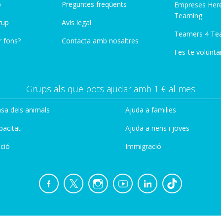
p
Preguntes freqüents
Empreses Her
Teaming
rup
Avís legal
Teamers 4 Te
r fons?
Contacta amb nosaltres
Fes-te voluntar
Grups als que pots ajudar amb 1 € al mes
sa dels animals
Ajuda a families
pacitat
Ajuda a nens i joves
ció
Immigració