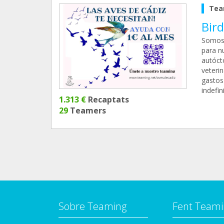
Tea
Bird
Somos 
para n
autóct
veteri
gastos
indefin
1.313 €
Recaptats
29
Teamers
Sobre Teaming
Fent Teami