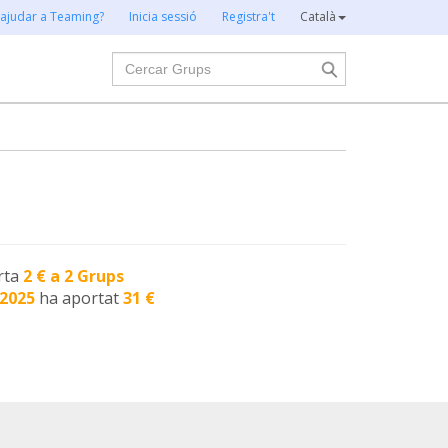
 ajudar a Teaming?
Inicia sessió
Registra't
Català
Cercar
rta
2 € a 2 Grups
-2025
ha aportat
31 €