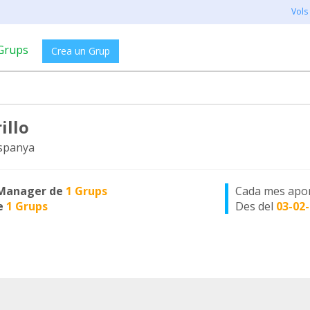
Vols
Grups
Crea un Grup
illo
spanya
Manager de
1 Grups
Cada mes apo
e
1 Grups
Des del
03-02