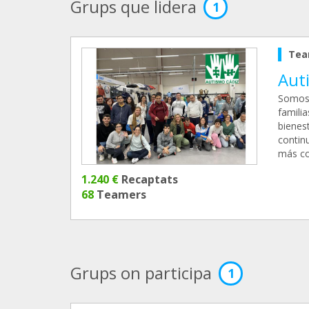
Grups que lidera
1
Tea
Aut
Somos 
famili
bienes
contin
más co
1.240 €
Recaptats
68
Teamers
Grups on participa
1