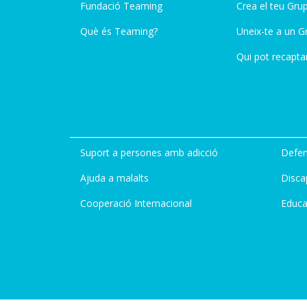
Fundació Teaming
Crea el teu Gru
Què és Teaming?
Uneix-te a un G
Qui pot recapta
Suport a persones amb adicció
Defen
Ajuda a malalts
Disca
Cooperació Internacional
Educa