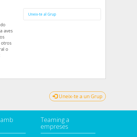
Uneix-te al Grup
ado
ra aves
tos
 otros
al o
c
Uneix-te a un Grup
a amb
Teaming a
empreses