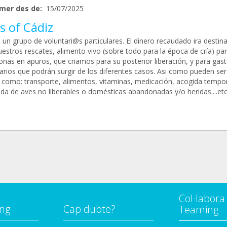
mer des de:
15/07/2025
s of Cádiz
un grupo de voluntari@s particulares. El dinero recaudado ira destin
uestros rescates, alimento vivo (sobre todo para la época de cría) pa
onas en apuros, que criamos para su posterior liberación, y para gas
narios que podrán surgir de los diferentes casos. Asi como pueden ser
 como: transporte, alimentos, vitaminas, medicación, acogida tempor
ida de aves no liberables o domésticas abandonadas y/o heridas....et
Col·labor
ng
Cap dubte?
Teaming