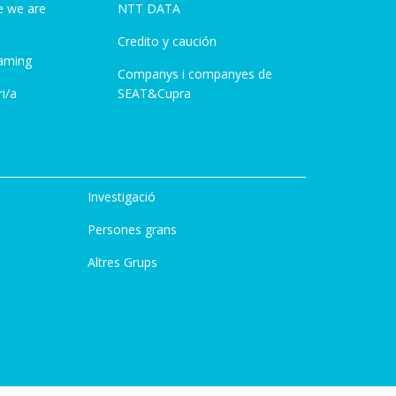
e we are
NTT DATA
Credito y caución
aming
Companys i companyes de
i/a
SEAT&Cupra
Investigació
Persones grans
Altres Grups