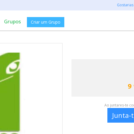
Gostarias
Grupos
Criar um Grupo
9
Ao juntares-te c
Junta-