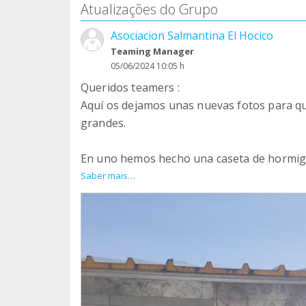
Atualizações do Grupo
Asociacion Salmantina El Hocico
Teaming Manager
05/06/2024 10:05 h
Queridos teamers :
Aquí os dejamos unas nuevas fotos para que
grandes.
En uno hemos hecho una caseta de hormigó
mas un cerramiento completo del chenil co
Saber mais…
puedan escapar ni romperla . Las casetas g
Estamos haciendo otro chenil grande que n
Los cheniles pequeños los utilizamos cua
que tengan que pasar la cuarentena o no c
animales puedan interactuar y no estén sol
Hasta pronto, amigos