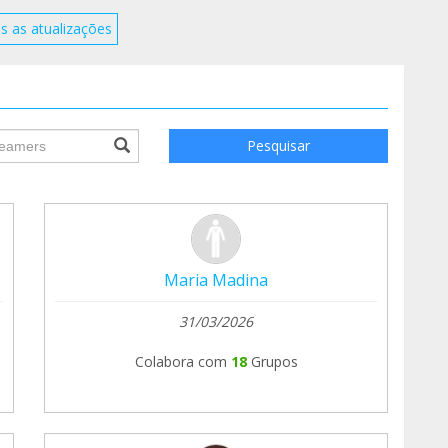
s as atualizações
ile.searchForm.search.text???
Pesquisar
Maria Madina
31/03/2026
Colabora com
18
Grupos