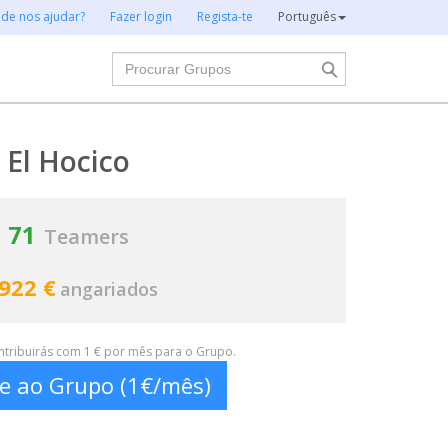
 de nos ajudar?
Fazer login
Regista-te
Português
Procurar
El Hocico
71
Teamers
 922 €
angariados
ontribuirás com 1 € por mês para o Grupo.
te ao Grupo (1€/mês)