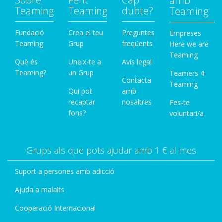
amb
Teaming
Teaming
dubte?
Teaming
Fundació
Crea el teu
Preguntes
Empreses
Teaming
Grup
freqüents
Here we are
Teaming
Què és
Uneix-te a
Avís legal
Teaming?
un Grup
Teamers 4
Contacta
Teaming
Qui pot
amb
recaptar
nosaltres
Fes-te
fons?
voluntari/a
Grups als que pots ajudar amb 1 € al mes
Suport a persones amb adicció
Ajuda a malalts
Cooperació Internacional