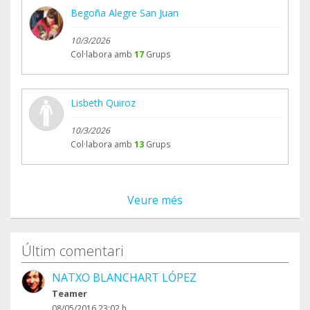
Begoña Alegre San Juan
10/3/2026
Col·labora amb
17
Grups
Lisbeth Quiroz
10/3/2026
Col·labora amb
13
Grups
Veure més
Últim comentari
NATXO BLANCHART LÓPEZ
Teamer
08/05/2016 23:02 h