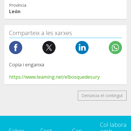
Província
León
Comparteix a les xarxes
Copia i enganxa
https://www.teaming.net/elbosquedesury
Denuncia el contingut
Col·labora
Sobre
Fent
Cap