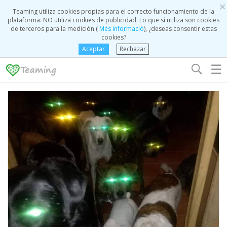
×
Teaming utiliza cookies propias para el correcto funcionamiento de la
plataforma. NO utiliza cookies de publicidad. Lo que sí utiliza son cookies
de terceros para la medición (
Més informació
), ¿deseas consentir estas
cookies?
Aceptar
Rechazar
☰