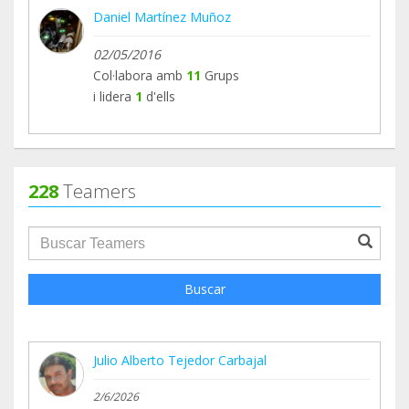
Daniel Martínez Muñoz
02/05/2016
Col·labora amb
11
Grups
i lidera
1
d'ells
228
Teamers
groupProfile.searchForm.search.text???
Buscar
Julio Alberto Tejedor Carbajal
2/6/2026