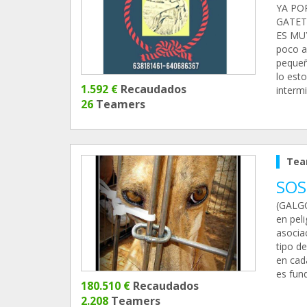
YA PO
GATET
ES MU
poco a
pequeñ
lo esto
1.592 €
Recaudados
intermi
26
Teamers
Tea
SOS
(GALGO
en pel
asocia
tipo d
en cada
es fund
180.510 €
Recaudados
2.208
Teamers