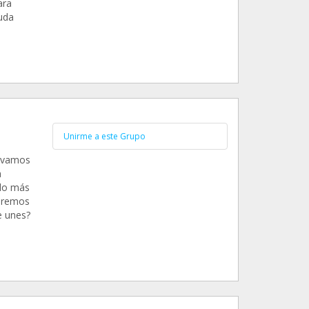
ara
uda
Unirme a este Grupo
levamos
a
do más
uiremos
e unes?