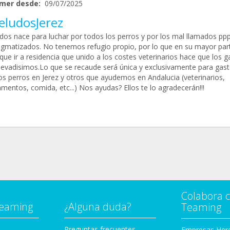
mer desde:
09/07/2025
eludosJerez
dos nace para luchar por todos los perros y por los mal llamados ppp
tigmatizados. No tenemos refugio propio, por lo que en su mayor par
que ir a residencia que unido a los costes veterinarios hace que los g
levadisimos.Lo que se recaude será única y exclusivamente para gas
os perros en Jerez y otros que ayudemos en Andalucia (veterinarios,
mentos, comida, etc...) Nos ayudas? Ellos te lo agradecerán!!!
Colabora 
Teaming
¿Alguna duda?
Teaming
Preguntas frecuentes
Empresas Her