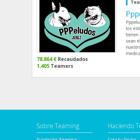
Tea
Ppp
Pppelu
los es
tienen 
sean e
nuestr
medica
78.864 €
Recaudados
1.405
Teamers
Sobre Teaming
Haciendo 
Fundación Teaming
Crea tu Grupo