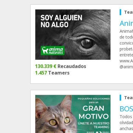
Tea
Ani
AnimaN
de tod
convic
probet
entret
www.An
130.339 €
Recaudados
@anima
1.457
Teamers
Tea
BOS
Todos 
olvida
anchas,