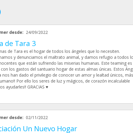
mer desde:
24/09/2022
a de Tara 3
mas de Tara es el hogar de todos los ángeles que lo necesiten.
amos y denunciamos el maltrato animal, y damos refugio a todos l
inocentes que están sufriendo las miserias humanas. Este teaming es
 con los gastos del santuario hogar de estas almas únicas. Estos Áng
ra nos han dado el privilegio de conocer un amor y lealtad únicos, más
umano!! Por ello los seres de luz y mágicos, de corazón incalculable
s ayudarles!! GRACIAS ♥️
mer desde:
02/11/2022
ciación Un Nuevo Hogar