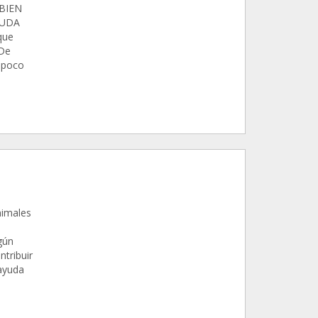
BIEN
YUDA
que
 De
 poco
nimales
gún
tribuir
 ayuda