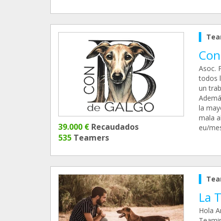
Tea
Con
Asoc. 
todos 
un tra
Además
la may
mala a
39.000 €
Recaudados
eu/mes
535
Teamers
Tea
La T
Hola A
Teamin