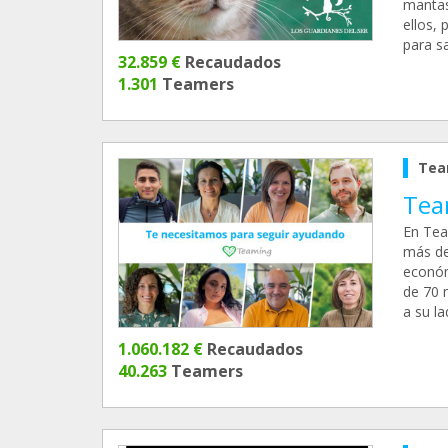
mantas
ellos,
para sa
32.859 €
Recaudados
1.301
Teamers
Tea
Tea
En Tea
más de
económ
de 70 
a su l
1.060.182 €
Recaudados
40.263
Teamers