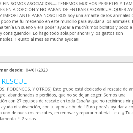
R FIN SOMOS ASOCIACION......TENEMOS MUCHOS PERRETES Y TAM
ES EN ADOPCIÓN Y NO PARAN DE ENTRAR CASOS!!!CUALQUIER A
Y IMPORTANTE PARA NOSOTROS Soy una amante de los animales 
 poco me fui metiendo en este mundillo para ayudar a los animales.
a tenía un sueño y era poder ayudar a muchísimos bichitos y poco a
y consiguiendo!!! Lo hago todo sola,por ahora!! y los gastos son
nables. 1 eurito al mes es mucha ayuda!!!
mer desde:
04/01/2023
 RESCUE
S, PODENCOS, Y OTROS) Este grupo está dedicado al rescate de a
igro, abandonados o perdidos, que no se dejan coger. Somos una
ción con 27 equipos de rescate en toda España que no recibimos nin
e ayuda ni subvención, con tu aportación de 1Euro podrás ayudar a con
 uno de nuestros rescates, en renovar y reparar material... etc. ¡¡ Tu
amental !!! Gracias.