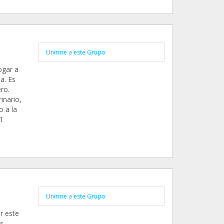
Unirme a este Grupo
ogar a
a. Es
ro.
inario,
o a la
1
Unirme a este Grupo
r este
s