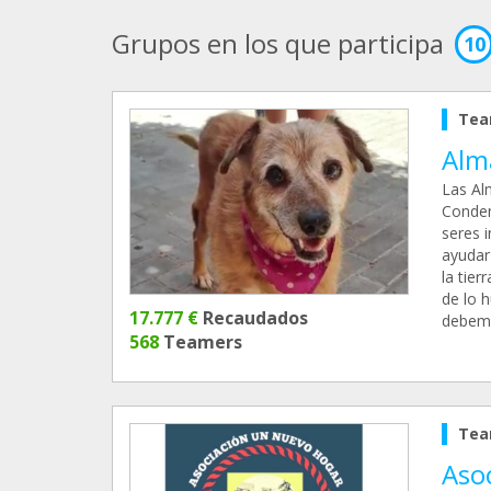
Grupos en los que participa
10
Tea
Alm
Las Al
Conden
seres 
ayudar
la tier
de lo h
17.777 €
Recaudados
debemo
568
Teamers
Tea
Aso