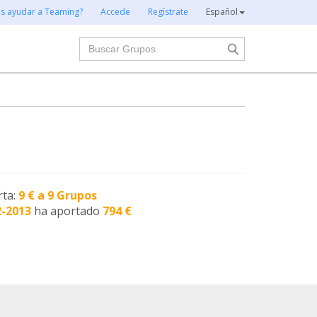
es ayudar a Teaming?
Accede
Regístrate
Español
Buscar
rta:
9 € a 9 Grupos
2-2013
ha aportado
794 €