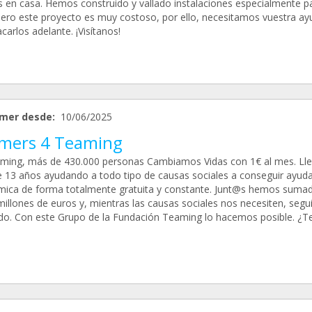
 en casa. Hemos construido y vallado instalaciones especialmente p
 pero este proyecto es muy costoso, por ello, necesitamos vuestra ay
carlos adelante. ¡Visítanos!
mer desde:
10/06/2025
mers 4 Teaming
ming, más de 430.000 personas Cambiamos Vidas con 1€ al mes. L
 13 años ayudando a todo tipo de causas sociales a conseguir ayud
ica de forma totalmente gratuita y constante. Junt@s hemos suma
millones de euros y, mientras las causas sociales nos necesiten, seg
ado. Con este Grupo de la Fundación Teaming lo hacemos posible. ¿T