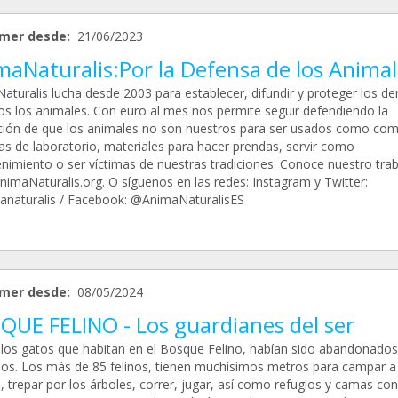
mer desde:
21/06/2023
maNaturalis:Por la Defensa de los Animal
aturalis lucha desde 2003 para establecer, difundir y proteger los d
os los animales. Con euro al mes nos permite seguir defendiendo la
ción de que los animales no son nuestros para ser usados como com
as de laboratorio, materiales para hacer prendas, servir como
enimiento o ser víctimas de nuestras tradiciones. Conoce nuestro tra
imaNaturalis.org. O síguenos en las redes: Instagram y Twitter:
naturalis / Facebook: @AnimaNaturalisES
mer desde:
08/05/2024
QUE FELINO - Los guardianes del ser
los gatos que habitan en el Bosque Felino, habían sido abandonados
dos. Los más de 85 felinos, tienen muchísimos metros para campar a
 trepar por los árboles, correr, jugar, así como refugios y camas con