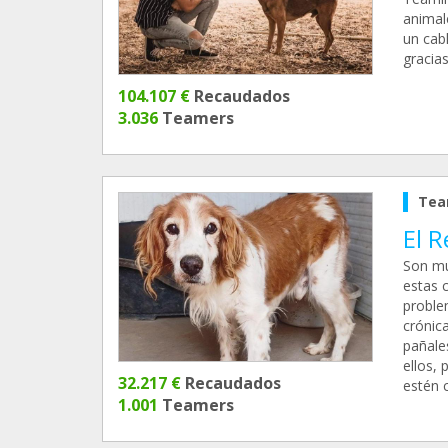
animal
un cab
gracias
104.107 €
Recaudados
3.036
Teamers
Tea
El R
Son mu
estas 
problem
crónic
pañale
ellos, 
32.217 €
Recaudados
estén c
1.001
Teamers