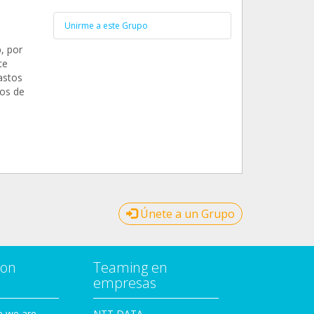
Unirme a este Grupo
, por
te
astos
tos de
Únete a un Grupo
con
Teaming en
empresas
e we are
NTT DATA