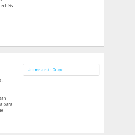
 echéis
Unirme a este Grupo
a,
san
va para
ue