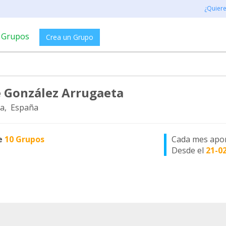
¿Quier
Grupos
Crea un Grupo
 González Arrugaeta
a, España
e
10 Grupos
Cada mes apo
Desde el
21-0