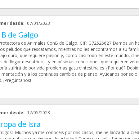
mer desde:
07/01/2023
 B de Galgo
Protectora de Animales ConB de Galgo, CIF: G72526627 Damos un h
los peludos que rescatamos, mientras no les encontramos a su famili
bajo duro, que requiere pasión y, como casi todo en este mundo, dine
 de llegar desnutridos, y en pésimas condiciones que requieren veter
oría sufrirá de por vida problemas gastrointestinales ¿Por qué? Debid
limentación y a los continuos cambios de pienso. Ayúdanos por solo 
. ¡Pregúntanos!
mer desde:
17/05/2023
ropa de Isra
migos!! Muchos ya me conocéis por mis casos, me he lanzado a crea
g por petición de algunos de ustedes!! Como ya sabéis tengo mucho