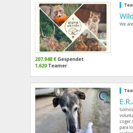
Tea
Wil
We are
207.948 €
Gespendet
1.620
Teamer
Tea
E.R
Somos 
volunt
coger 
para l