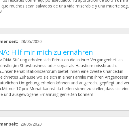
ar los rescates con el equipo adecuado. Tu aportación de sólo 1€ hará
e que muchos sean salvados de una vida miserable y una muerte segu
!!
mer seit:
28/05/2020
A: Hilf mir mich zu ernähren
MONA Stiftung erholen sich Primaten die in ihrer Vergangenheit als
künstler,im Showbusiness oder sogar als Haustiere missbraucht
.Unser Rehabilitationszentrum bietet ihnen eine zweite Chance:Ein
eichnetes Zuhause,wo sie sich in einer Familie mit ihren Artgenossen 
natürlichen Umgebung erholen können und artgerecht gepflegt und ve
.Mit nur 1€ pro Monat kannst du helfen sicher zu stellen,dass sie ein
e und ausgewogene Ernährung genießen können!
mer seit:
28/05/2020