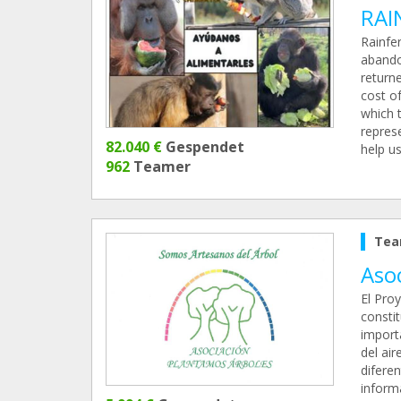
RAI
Rainfe
abando
return
cost of
which 
repres
82.040 €
Gespendet
help u
962
Teamer
Tea
Aso
El Pro
consti
importa
del air
diferen
inform