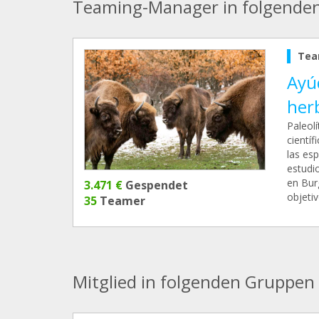
Teaming-Manager in folgende
Tea
Ayúd
her
Paleolí
científ
las es
estudi
en Burg
3.471 €
Gespendet
objetiv
35
Teamer
Mitglied in folgenden Gruppen