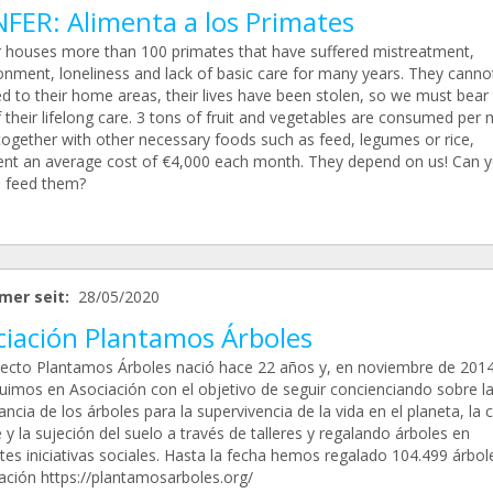
NFER: Alimenta a los Primates
r houses more than 100 primates that have suffered mistreatment,
nment, loneliness and lack of basic care for many years. They canno
ed to their home areas, their lives have been stolen, so we must bear
 their lifelong care. 3 tons of fruit and vegetables are consumed per
together with other necessary foods such as feed, legumes or rice,
ent an average cost of €4,000 each month. They depend on us! Can 
s feed them?
mer seit:
28/05/2020
ciación Plantamos Árboles
yecto Plantamos Árboles nació hace 22 años y, en noviembre de 2014
tuimos en Asociación con el objetivo de seguir concienciando sobre l
ncia de los árboles para la supervivencia de la vida en el planeta, la 
e y la sujeción del suelo a través de talleres y regalando árboles en
tes iniciativas sociales. Hasta la fecha hemos regalado 104.499 árbo
ación https://plantamosarboles.org/