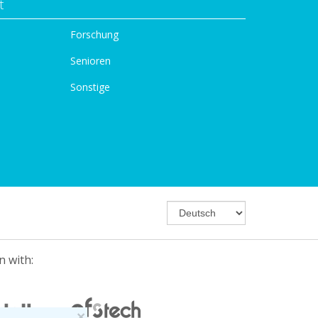
t
Forschung
Senioren
Sonstige
n with:
×