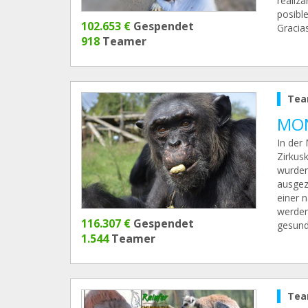
realiz
posibl
102.653 €
Gespendet
Gracias
918
Teamer
Tea
MON
In der 
Zirkus
wurden
ausgez
einer 
werden
116.307 €
Gespendet
gesund
1.544
Teamer
Tea