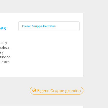
des
Dieser Gruppe beitreten
tas y
raleza,
a y
tinción
nuestro
Eigene Gruppe gründen