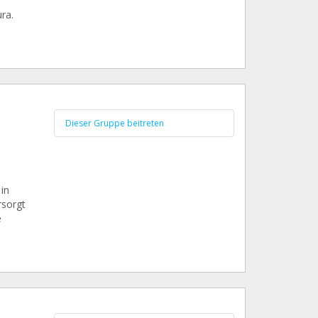
ra.
Dieser Gruppe beitreten
in
rsorgt
e