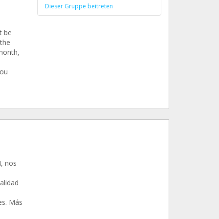
Dieser Gruppe beitreten
t be
 the
 month,
you
, nos
a
calidad
les. Más