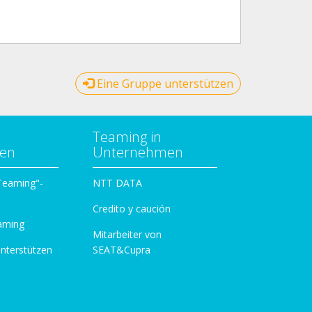
Eine Gruppe unterstützen
Teaming in
zen
Unternehmen
 Teaming"-
NTT DATA
Credito y caución
aming
Mitarbeiter von
unterstützen
SEAT&Cupra