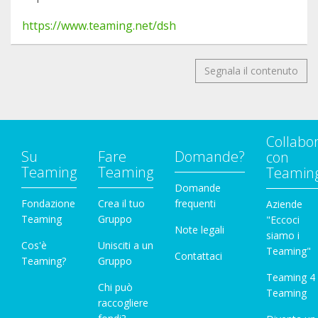
https://www.teaming.net/dsh
Segnala il contenuto
Collabo
Su
Fare
Domande?
con
Teaming
Teaming
Teamin
Domande
Fondazione
Crea il tuo
frequenti
Aziende
Teaming
Gruppo
"Eccoci
Note legali
siamo i
Cos'è
Unisciti a un
Teaming"
Contattaci
Teaming?
Gruppo
Teaming 4
Chi può
Teaming
raccogliere