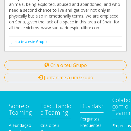
animals, being exploited, abused and abandoned, and who
need a second chance to live and get over not only in
physically but also in emotionally terms. We are emplaced
on Soria, given the lack of a space in this area of Spain for
all these victims. www.santuarioespiritulibre.com
Junta-te a este Grupo
Cria o teu Grupo
Juntar-me a um Grupo
Colabo
Sobre o
Executando
Dúvidas?
com o
Teaming
o Teaming
Teami
Perguntas
A Fundação
Cria o teu
Frequentes
Empresas