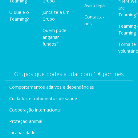
Teaming
Grupo
"Here we
Aviso legal
are
O que é o
Junta-te a um
Teaming"
Contacta-
Teaming?
Grupo
nos
Teaming 
Quem pode
Teaming
angariar
fundos?
Torna-te
voluntário
Grupos que podes ajudar com 1 € por mês
Comportamentos aditivos e dependências
Cuidados e tratamentos de saúde
Cooperação internacional
Proteção animal
Incapacidades