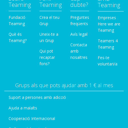
Teaming
Teaming
dubte?
Teaming
Fundació
Crea el teu
Preguntes
Empreses
Teaming
Grup
freqüents
Here we are
Teaming
Què és
Uneix-te a
Avís legal
Teaming?
un Grup
Teamers 4
Contacta
Teaming
Qui pot
amb
recaptar
nosaltres
Fes-te
fons?
voluntari/a
Grups als que pots ajudar amb 1 € al mes
Suport a persones amb adicció
Ajuda a malalts
Cooperació Internacional