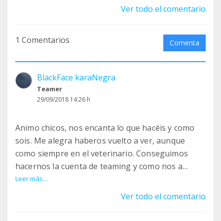
Ver todo el comentario
1 Comentarios
Comenta
BlackFace karaNegra
Teamer
29/09/2018 14:26 h
Animo chicos, nos encanta lo que hacéis y como
sois. Me alegra haberos vuelto a ver, aunque
como siempre en el veterinario. Conseguimos
hacernos la cuenta de teaming y como nos a
enamorado KaraNegra le hemos puesto su
Leer más...
nombre en su honor, :)..y aquí tenéis nuestra
Ver todo el comentario
aportación mensual a partir de ahora