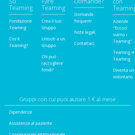
Su
Fare
Domande?
con
Teaming
Teaming
Teamin
Domande
Fondazione
Crea il tuo
frequenti
Aziende
Teaming
Gruppo
"Eccoci
Note legali
siamo i
Cos'è
Unisciti a un
Teaming"
Contattaci
Teaming?
Gruppo
Teaming 4
Chi può
Teaming
raccogliere
fondi?
Diventa un
volontario
Gruppi con cui puoi aiutare 1 € al mese
Dipendenze
Assistenza al paziente
Cooperazione internazionale