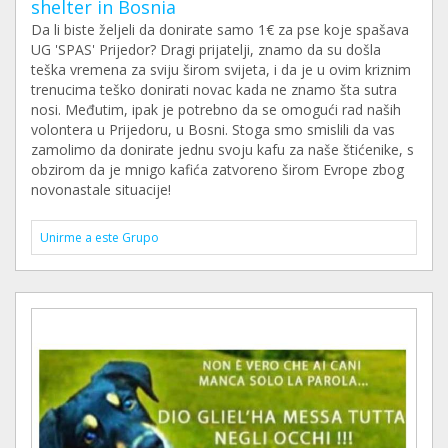
shelter in Bosnia
Da li biste željeli da donirate samo 1€ za pse koje spašava
UG 'SPAS' Prijedor? Dragi prijatelji, znamo da su došla
teška vremena za sviju širom svijeta, i da je u ovim kriznim
trenucima teško donirati novac kada ne znamo šta sutra
nosi. Međutim, ipak je potrebno da se omogući rad naših
volontera u Prijedoru, u Bosni. Stoga smo smislili da vas
zamolimo da donirate jednu svoju kafu za naše štićenike, s
obzirom da je mnigo kafića zatvoreno širom Evrope zbog
novonastale situacije!
Unirme a este Grupo