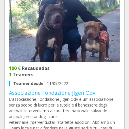
100 €
Recaudados
1
Teamers
Teamer desde:
11/09/2022
Associazione Fondazione Jigen Odv
L'associazione Fondazione Jigen Odv è un' associazione
senza scopo di lucro per la tutela e il benessere degli
animali. Interveniamo a carattere nazionale salvando
animali ,prestandogli cure
veterinarie,interventi,stalli,staffette,adozioni. Abbiamo un
Team legale per difendere nelle giuste sedi tutti i casi di