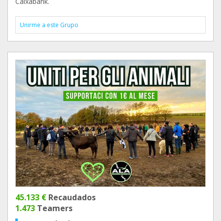
Caixabank.
Unirme a este Grupo
45.133 €
Recaudados
1.473
Teamers