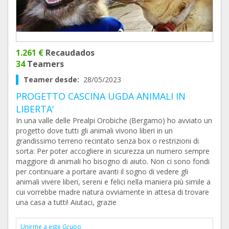
1.261 €
Recaudados
34
Teamers
Teamer desde:
28/05/2023
PROGETTO CASCINA UGDA ANIMALI IN
LIBERTA'
In una valle delle Prealpi Orobiche (Bergamo) ho avviato un
progetto dove tutti gli animali vivono liberi in un
grandissimo terreno recintato senza box o restrizioni di
sorta: Per poter accogliere in sicurezza un numero sempre
maggiore di animali ho bisogno di aiuto. Non ci sono fondi
per continuare a portare avanti il sogno di vedere gli
animali vivere liberi, sereni e felici nella maniera più simile a
cui vorrebbe madre natura ovviamente in attesa di trovare
una casa a tutti! Aiutaci, grazie
Unirme a este Grupo