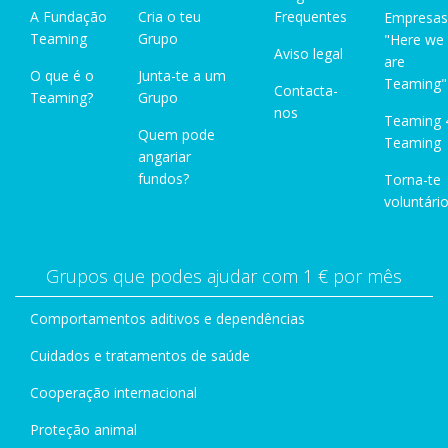
A Fundação
Cria o teu
Frequentes
Empresas
Teaming
Grupo
"Here we
Aviso legal
are
O que é o
Junta-te a um
Teaming"
Contacta-
Teaming?
Grupo
nos
Teaming 
Quem pode
Teaming
angariar
fundos?
Torna-te
voluntário
Grupos que podes ajudar com 1 € por mês
Comportamentos aditivos e dependências
Cuidados e tratamentos de saúde
Cooperação internacional
Proteção animal