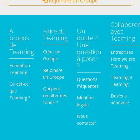
Rejoindre un Groupe
Collaborer
A
Faire du
Un
avec
propos
Teaming
doute ?
Teaming
de
Une
Teaming
question
Créer un
Entreprises
à poser
Groupe
Here we are
?
Fondation
Teaming
Rejoindre
Teaming
un Groupe
Teaming 4
Questions
Qu'est-ce
Teaming
fréquentes
Qui peut
que
récolter des
Deviens
Teaming ?
Mention
fonds ?
bénévole
légale
Nous
contacter