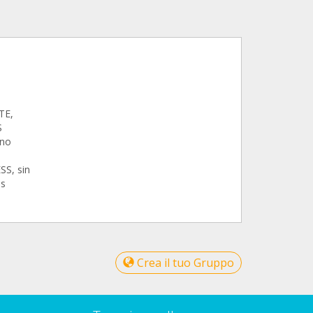
TE,
S
 no
S, sin
es
Crea il tuo Gruppo