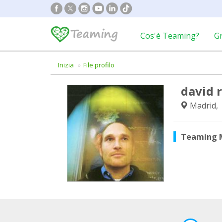
Cos'è Teaming?
G
Inizia
File profilo
david 
Madrid,
Teaming 