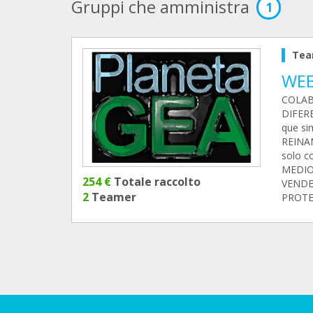
Gruppi che amministra
1
Tea
WEB
COLAB
DIFER
que s
REINA
solo c
MEDIO
254 €
Totale raccolto
VENDER
2
Teamer
PROTE