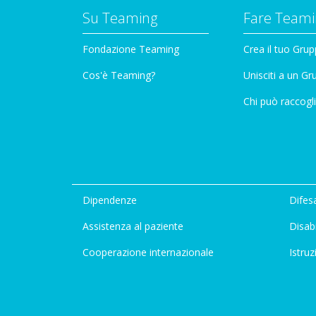
Su Teaming
Fare Teami
Fondazione Teaming
Crea il tuo Gru
Cos'è Teaming?
Unisciti a un G
Chi può raccogli
Dipendenze
Difesa
Assistenza al paziente
Disabi
Cooperazione internazionale
Istruz