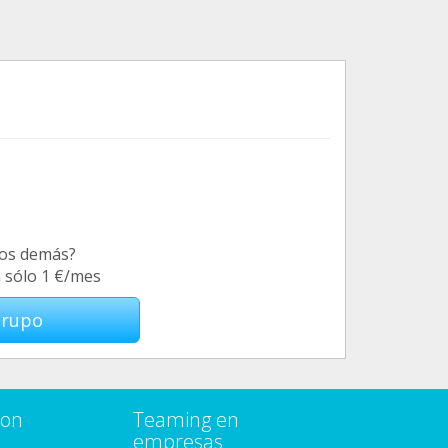
los demás?
a sólo 1 €/mes
Grupo
con
Teaming en
empresas