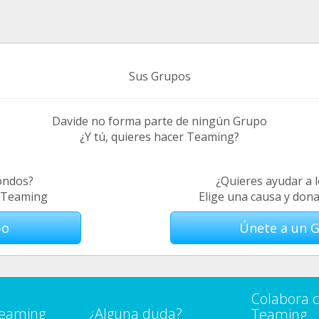
Sus Grupos
Davide no forma parte de ningún Grupo
¿Y tú, quieres hacer Teaming?
ondos?
¿Quieres ayudar a 
e Teaming
Elige una causa y don
po
Únete a un 
Colabora 
Teaming
¿Alguna duda?
Teaming