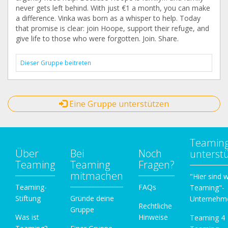
never gets left behind. With just €1 a month, you can make
a difference. Vinka was born as a whisper to help. Today
that promise is clear: join Hoope, support their refuge, and
give life to those who were forgotten. Join. Share.
Dieser Gruppe beitreten
Eine Gruppe unterstützen
Teamin
Über
Bei
Noch
unterst
Teaming
Teaming
Fragen?
mitmachen
"Hier sind w
Teaming-
FAQs
Teaming"-
Stiftung
Gründe deine
Unternehm
Rechtliche
Gruppe
Was ist
Hinweise
Teaming 4