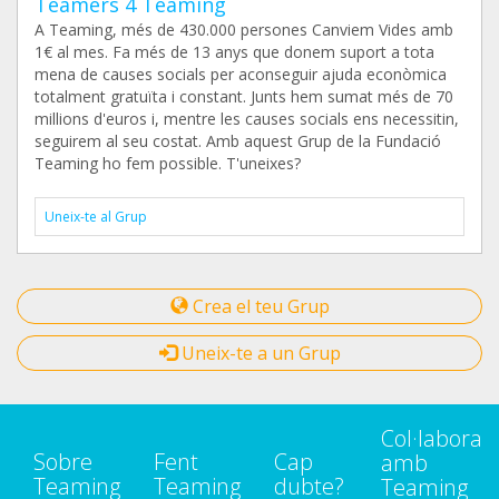
Teamers 4 Teaming
A Teaming, més de 430.000 persones Canviem Vides amb
1€ al mes. Fa més de 13 anys que donem suport a tota
mena de causes socials per aconseguir ajuda econòmica
totalment gratuïta i constant. Junts hem sumat més de 70
millions d'euros i, mentre les causes socials ens necessitin,
seguirem al seu costat. Amb aquest Grup de la Fundació
Teaming ho fem possible. T'uneixes?
Uneix-te al Grup
Crea el teu Grup
Uneix-te a un Grup
Col·labora
Sobre
Fent
Cap
amb
Teaming
Teaming
dubte?
Teaming