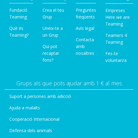
Fundació
Crea el teu
Preguntes
Empreses
Teaming
Grup
freqüents
Here we are
Teaming
Què és
Uneix-te a
Avís legal
Teaming?
un Grup
Teamers 4
Contacta
Teaming
Qui pot
amb
recaptar
nosaltres
Fes-te
fons?
voluntari/a
Grups als que pots ajudar amb 1 € al mes
Suport a persones amb adicció
Ajuda a malalts
Cooperació Internacional
Defensa dels animals