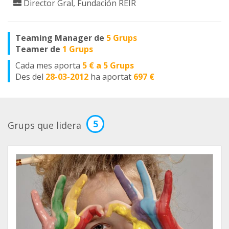
Director Gral, Fundación REIR
Teaming Manager de
5 Grups
Teamer de
1 Grups
Cada mes aporta
5 € a 5 Grups
Des del
28-03-2012
ha aportat
697 €
5
Grups que lidera