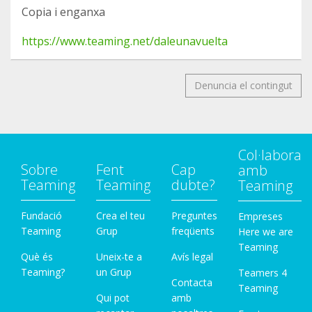
Copia i enganxa
https://www.teaming.net/daleunavuelta
Denuncia el contingut
Col·labora
Sobre
Fent
Cap
amb
Teaming
Teaming
dubte?
Teaming
Fundació
Crea el teu
Preguntes
Empreses
Teaming
Grup
freqüents
Here we are
Teaming
Què és
Uneix-te a
Avís legal
Teaming?
un Grup
Teamers 4
Contacta
Teaming
Qui pot
amb