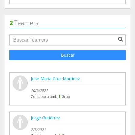
2
Teamers
groupProfile.searchForm.search.text???
Buscar
José María Cruz Martínez
10/9/2021
Col·labora amb
1
Grup
Jorge Gutiérrez
2/5/2021