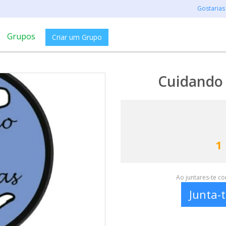
Gostarias
Grupos
Criar um Grupo
Cuidando 
1
Ao juntares-te c
Junta-