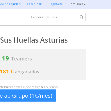
 de nos ajudar?
Fazer login
Regista-te
Português
Procurar
Sus Huellas Asturias
19
Teamers
 181 €
angariados
ontribuirás com 1 € por mês para o Grupo.
te ao Grupo (1€/mês)