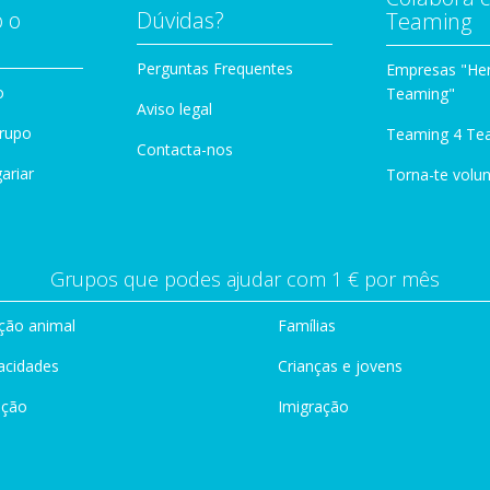
 o
Dúvidas?
Teaming
Perguntas Frequentes
Empresas "Her
o
Teaming"
Aviso legal
Grupo
Teaming 4 Te
Contacta-nos
ariar
Torna-te volun
Grupos que podes ajudar com 1 € por mês
ção animal
Famílias
acidades
Crianças e jovens
ação
Imigração