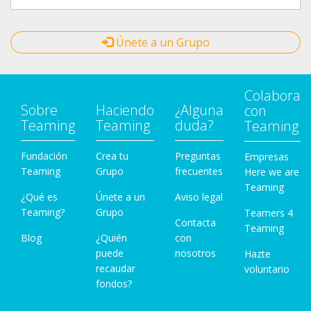
Únete a un Grupo
Colabora
Sobre
Haciendo
¿Alguna
con
Teaming
Teaming
duda?
Teaming
Fundación
Crea tu
Preguntas
Empresas
Teaming
Grupo
frecuentes
Here we are
Teaming
¿Qué es
Únete a un
Aviso legal
Teaming?
Grupo
Teamers 4
Contacta
Teaming
Blog
¿Quién
con
puede
nosotros
Hazte
recaudar
voluntario
fondos?