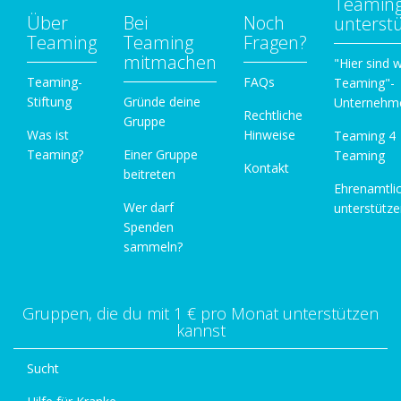
Teamin
Über
Bei
Noch
unterst
Teaming
Teaming
Fragen?
mitmachen
"Hier sind w
Teaming-
FAQs
Teaming"-
Stiftung
Gründe deine
Unternehm
Rechtliche
Gruppe
Was ist
Hinweise
Teaming 4
Teaming?
Einer Gruppe
Teaming
Kontakt
beitreten
Ehrenamtli
Wer darf
unterstütz
Spenden
sammeln?
Gruppen, die du mit 1 € pro Monat unterstützen
kannst
Sucht